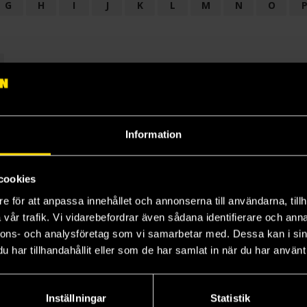
G
H
I
J
K
L
M
N
O
OGI
AUDIODRAMA
BARNBOK
BIOGRAFI
BÖCKER: BAKGRU
LÄROBOK
MAGASIN
NOVELL
NOVELLMAGASIN
NOVELLS
Information
cookies
e för att anpassa innehållet och annonserna till användarna, tillh
vår trafik. Vi vidarebefordrar även sådana identifierare och anna
nnons- och analysföretag som vi samarbetar med. Dessa kan i sin
har tillhandahållit eller som de har samlat in när du har använt 
Prenumerera på vårt nyhetsbrev
Veckobrevet
Inställningar
Statistik