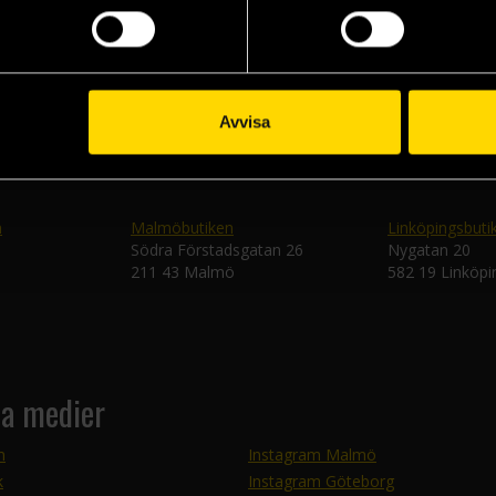
Skic
Avvisa
n
Malmöbutiken
Linköpingsbuti
Södra Förstadsgatan 26
Nygatan 20
211 43 Malmö
582 19 Linköpi
la medier
m
Instagram Malmö
k
Instagram Göteborg