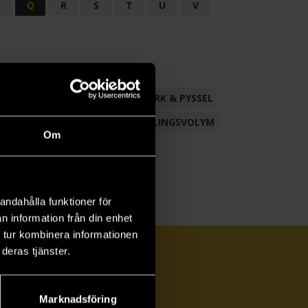
P
Q
R
S
T
U
V
ND
FACKLITTERATUR
HANTVERK & PYSSEL
AMLING
POESI
ROMAN
SAMLINGSVOLYM
Om
andahålla funktioner för
n information från din enhet
 tur kombinera informationen
deras tjänster.
Marknadsföring