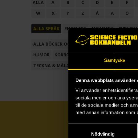
ALLA
A
B
C
D
E
F
W
X
Y
Z
Å
Ä
Ö
ALLA SPRÅK
ENGELSKA
JAPANSKA
SVENSKA
ALLA BÖCKER OCH TECKNADE SERIER
ANTOL
HUMOR
KOKBOK
KONSTBOK
KORTROMAN
Samtycke
TECKNA & MÅLA
TECKNAD SERIE
Denna webbplats använder 
Vi använder enhetsidentifierar
sociala medier och analysera 
till de sociala medier och a
med annan information som du 
Samtyckesval
Nödvändig