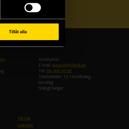
ka
Tillåt alla
ken
Kundtjänst
E-mail:
support@sfbok.se
ng
Tel:
08–440 00 66
Telefontider: 12-14 måndag-
torsdag
Stängt helger
TikTok
LinkedIn