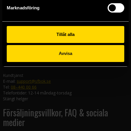
Göteborgsbutiken
Marknadsföring
Kungsgatan 19
411 19 Göteborg
Malmöbutiken
Södra Förstadsgatan 26
Tillåt alla
211 43 Malmö
Linköpingsbutiken
Avvisa
Nygatan 20
582 19 Linköping
Kundtjänst
E-mail:
support@sfbok.se
Tel:
08–440 00 66
Telefontider: 12-14 måndag-torsdag
Stängt helger
Försäljningsvillkor, FAQ & sociala
medier