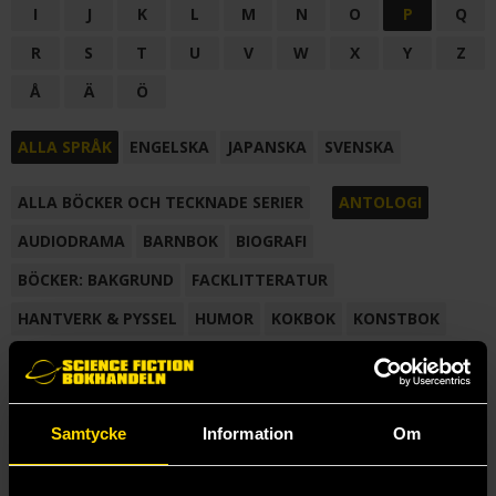
I
J
K
L
M
N
O
P
Q
R
S
T
U
V
W
X
Y
Z
Å
Ä
Ö
ALLA SPRÅK
ENGELSKA
JAPANSKA
SVENSKA
ALLA BÖCKER OCH TECKNADE SERIER
ANTOLOGI
AUDIODRAMA
BARNBOK
BIOGRAFI
BÖCKER: BAKGRUND
FACKLITTERATUR
HANTVERK & PYSSEL
HUMOR
KOKBOK
KONSTBOK
KORTROMAN
LÄROBOK
MAGASIN
NOVELL
NOVELLMAGASIN
NOVELLSAMLING
POESI
ROMAN
Samtycke
Information
Om
SAMLINGSVOLYM
TECKNA & MÅLA
TECKNAD SERIE