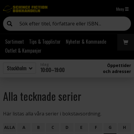
Meny
Sortiment
Tips & Topplistor
Nyheter & Kommande
Outlet & Kampanjer
Idag
Öppettider
10:00–19:00
och adresser
Alla tecknade serier
Här listas alla våra serier i bokstavsordning.
ALLA
A
B
C
D
E
F
G
H