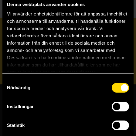
Denna webbplats använder cookies
Vi använder enhetsidentifierare för att anpassa innehållet
och annonserna till användarna, tillhandahålla funktioner
för sociala medier och analysera vår trafik. Vi
Prenumerera på vårt nyhetsbrev
vidarebefordrar även sådana identifierare och annan
information från din enhet till de sociala medier och
annons- och analysföretag som vi samarbetar med.
Veckobrevet
Dessa kan i sin tur kombinera informationen med annan
information som du har tillhandahållit eller som de har
Skicka
samlat in när du har använt deras tjänster.
Samtyckesval
Nödvändig
Butiker & kundtjänst
Inställningar
Stockholmsbutiken
Västerlånggatan 48
Statistik
111 29 Stockholm