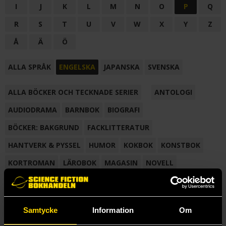
I
J
K
L
M
N
O
P
Q
R
S
T
U
V
W
X
Y
Z
Å
Ä
Ö
ALLA SPRÅK
ENGELSKA
JAPANSKA
SVENSKA
ALLA BÖCKER OCH TECKNADE SERIER
ANTOLOGI
AUDIODRAMA
BARNBOK
BIOGRAFI
BÖCKER: BAKGRUND
FACKLITTERATUR
HANTVERK & PYSSEL
HUMOR
KOKBOK
KONSTBOK
KORTROMAN
LÄROBOK
MAGASIN
NOVELL
NOVELLMAGASIN
NOVELLSAMLING
POESI
ROMAN
SAMLINGSVOLYM
TECKNA & MÅLA
TECKNAD SERIE
Samtycke
Information
Om