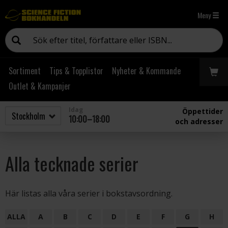
Meny
Sortiment
Tips & Topplistor
Nyheter & Kommande
Outlet & Kampanjer
Idag
Öppettider
10:00–18:00
och adresser
Alla tecknade serier
Här listas alla våra serier i bokstavsordning.
ALLA
A
B
C
D
E
F
G
H