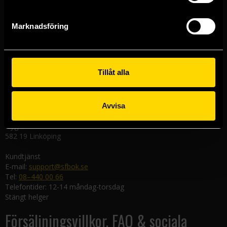
Västerlånggatan 48
111 29 Stockholm
Marknadsföring
Göteborgsbutiken
Kungsgatan 19
411 19 Göteborg
Tillåt alla
Malmöbutiken
Södra Förstadsgatan 26
211 43 Malmö
Avvisa
Linköpingsbutiken
Nygatan 20
582 19 Linköping
Kundtjänst
E-mail:
support@sfbok.se
Tel:
08–440 00 66
Telefontider: 12-14 måndag-torsdag
Stängt helger
Försäljningsvillkor, FAQ & sociala