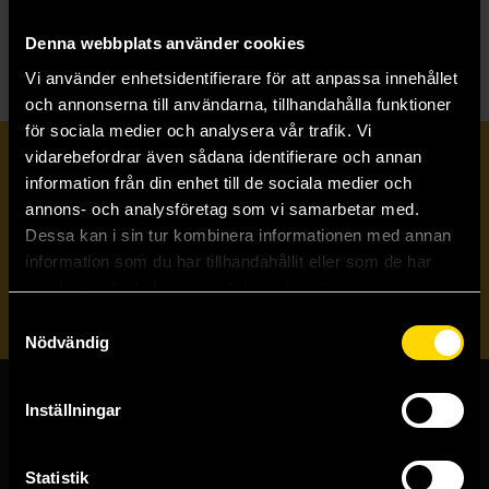
P
Penguin's Lovecraft, USA
Denna webbplats använder cookies
Vi använder enhetsidentifierare för att anpassa innehållet
och annonserna till användarna, tillhandahålla funktioner
för sociala medier och analysera vår trafik. Vi
vidarebefordrar även sådana identifierare och annan
Prenumerera på vårt nyhetsbrev
information från din enhet till de sociala medier och
annons- och analysföretag som vi samarbetar med.
Dessa kan i sin tur kombinera informationen med annan
Veckobrevet
information som du har tillhandahållit eller som de har
samlat in när du har använt deras tjänster.
Skicka
Samtyckesval
Nödvändig
Inställningar
Butiker & kundtjänst
Stockholmsbutiken
Statistik