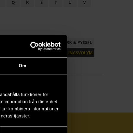
P
Q
R
S
T
U
V
ND
FACKLITTERATUR
HANTVERK & PYSSEL
AMLING
POESI
ROMAN
SAMLINGSVOLYM
Om
andahålla funktioner för
n information från din enhet
 tur kombinera informationen
deras tjänster.