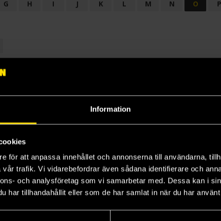
G
H
I
J
K
L
M
N
O
OGI
AUDIODRAMA
BARNBOK
BIOGRAFI
BÖCKER: BAKGRU
LÄROBOK
MAGASIN
NOVELL
NOVELLMAGASIN
NOVELLS
Information
cookies
e för att anpassa innehållet och annonserna till användarna, tillh
vår trafik. Vi vidarebefordrar även sådana identifierare och anna
nnons- och analysföretag som vi samarbetar med. Dessa kan i sin
har tillhandahållit eller som de har samlat in när du har använt 
Prenumerera på vårt nyhetsbrev