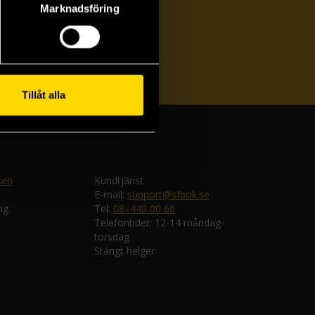
Marknadsföring
ka
Tillåt alla
ken
Kundtjänst
E-mail:
support@sfbok.se
ng
Tel:
08–440 00 66
Telefontider: 12-14 måndag-
torsdag
Stängt helger