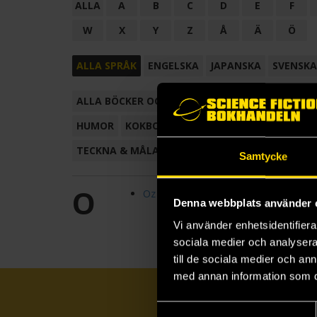
ALLA
A
B
C
D
E
F
W
X
Y
Z
Å
Ä
Ö
ALLA SPRÅK
ENGELSKA
JAPANSKA
SVENSKA
ALLA BÖCKER OCH TECKNADE SERIER
ANTOL
HUMOR
KOKBOK
KONSTBOK
KORTROMAN
TECKNA & MÅLA
TECKNAD SERIE
Samtycke
O
Oz
Denna webbplats använder 
Vi använder enhetsidentifierar
sociala medier och analysera 
till de sociala medier och a
med annan information som du 
Samtyckesval