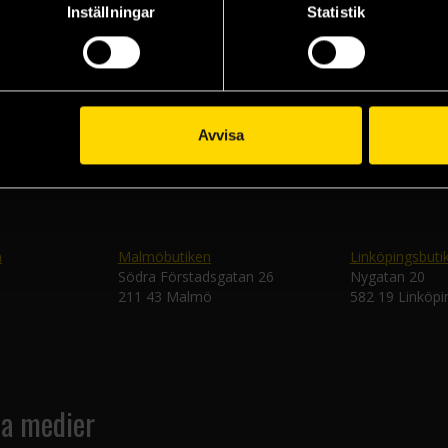
Inställningar
Statistik
Veckobrevet
Skic
Avvisa
n
Malmöbutiken
Linköpingsbuti
Södra Förstadsgatan 26
Nygatan 20
211 43 Malmö
582 19 Linköpi
la medier