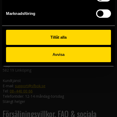
Västerlånggatan 48
111 29 Stockholm
Marknadsföring
Göteborgsbutiken
Kungsgatan 19
411 19 Göteborg
Tillåt alla
Malmöbutiken
Södra Förstadsgatan 26
211 43 Malmö
Avvisa
Linköpingsbutiken
Nygatan 20
582 19 Linköping
Kundtjänst
E-mail:
support@sfbok.se
Tel:
08–440 00 66
Telefontider: 12-14 måndag-torsdag
Stängt helger
Försäljningsvillkor, FAQ & sociala