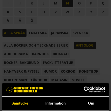
I
J
K
L
M
N
O
P
Q
R
S
T
U
V
W
X
Y
Z
Å
Ä
Ö
ALLA SPRÅK
ENGELSKA
JAPANSKA
SVENSKA
ALLA BÖCKER OCH TECKNADE SERIER
ANTOLOGI
AUDIODRAMA
BARNBOK
BIOGRAFI
BÖCKER: BAKGRUND
FACKLITTERATUR
HANTVERK & PYSSEL
HUMOR
KOKBOK
KONSTBOK
KORTROMAN
LÄROBOK
MAGASIN
NOVELL
NOVELLMAGASIN
NOVELLSAMLING
POESI
ROMAN
SAMLINGSVOLYM
TECKNA & MÅLA
TECKNAD SERIE
Samtycke
Information
Om