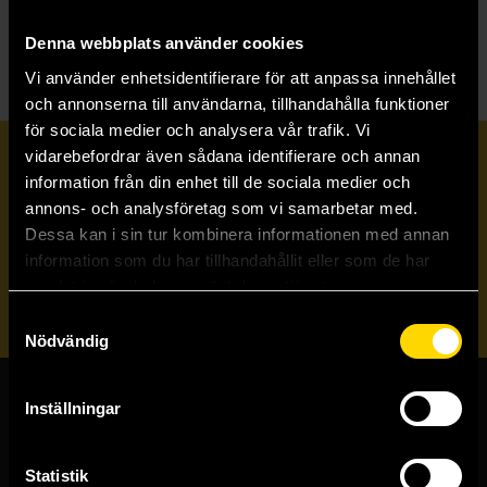
N
Necronomicon i Norden
Denna webbplats använder cookies
Vi använder enhetsidentifierare för att anpassa innehållet
och annonserna till användarna, tillhandahålla funktioner
för sociala medier och analysera vår trafik. Vi
vidarebefordrar även sådana identifierare och annan
Prenumerera på vårt nyhetsbrev
information från din enhet till de sociala medier och
annons- och analysföretag som vi samarbetar med.
Dessa kan i sin tur kombinera informationen med annan
Veckobrevet
information som du har tillhandahållit eller som de har
samlat in när du har använt deras tjänster.
Skicka
Samtyckesval
Nödvändig
Inställningar
Butiker & kundtjänst
Stockholmsbutiken
Statistik