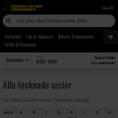
Meny
Sortiment
Tips & Topplistor
Nyheter & Kommande
Outlet & Kampanjer
Idag
Öppettider
10:00–19:00
och adresser
Alla tecknade serier
Här listas alla våra serier i bokstavsordning.
ALLA
A
B
C
D
E
F
G
H