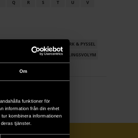
P
Q
R
S
T
U
V
ND
FACKLITTERATUR
HANTVERK & PYSSEL
AMLING
POESI
ROMAN
SAMLINGSVOLYM
Om
andahålla funktioner för
n information från din enhet
 tur kombinera informationen
deras tjänster.