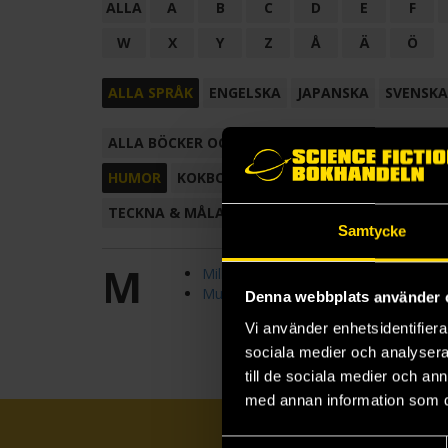
ALLA
A
B
C
D
E
F
W
X
Y
Z
Å
Ä
Ö
ALLA SPRÅK
ENGELSKA
JAPANSKA
SVENSKA
ALLA BÖCKER OCH TECKNADE SERIER
ANTOL
HUMOR
KOKBOK
KONSTBOK
KORTROMAN
TECKNA & MÅLA
TECKNAD SERIE
Samtycke
M
Milk & Mocha Comics Collections
Muralgranskaren
Denna webbplats använder 
Vi använder enhetsidentifierar
sociala medier och analysera 
till de sociala medier och a
med annan information som du 
Samtyckesval