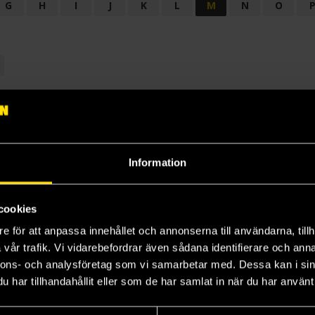
G
H
I
J
K
L
M
N
O
OGI
AUDIODRAMA
BARNBOK
BIOGRAFI
BÖCKER: BAKGRU
LÄROBOK
MAGASIN
NOVELL
NOVELLMAGASIN
NOVELLS
Information
cookies
e för att anpassa innehållet och annonserna till användarna, tillh
vår trafik. Vi vidarebefordrar även sådana identifierare och anna
nnons- och analysföretag som vi samarbetar med. Dessa kan i sin
har tillhandahållit eller som de har samlat in när du har använt 