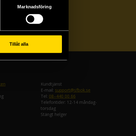
Marknadsföring
ka
Tillåt alla
ken
Kundtjänst
E-mail:
support@sfbok.se
ng
Tel:
08–440 00 66
Telefontider: 12-14 måndag-
torsdag
Stängt helger