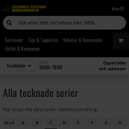
Meny
Sortiment
Tips & Topplistor
Nyheter & Kommande
Outlet & Kampanjer
Idag
Öppettider
10:00–19:00
och adresser
Alla tecknade serier
Här listas alla våra serier i bokstavsordning.
ALLA
A
B
C
D
E
F
G
H