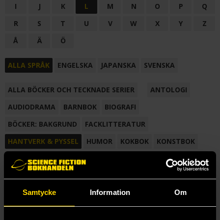
I
J
K
L
M
N
O
P
Q
R
S
T
U
V
W
X
Y
Z
Å
Ä
Ö
ALLA SPRÅK
ENGELSKA
JAPANSKA
SVENSKA
ALLA BÖCKER OCH TECKNADE SERIER
ANTOLOGI
AUDIODRAMA
BARNBOK
BIOGRAFI
BÖCKER: BAKGRUND
FACKLITTERATUR
HANTVERK & PYSSEL
HUMOR
KOKBOK
KONSTBOK
KORTROMAN
LÄROBOK
MAGASIN
NOVELL
NOVELLMAGASIN
NOVELLSAMLING
POESI
ROMAN
Samtycke
Information
Om
SAMLINGSVOLYM
TECKNA & MÅLA
TECKNAD SERIE