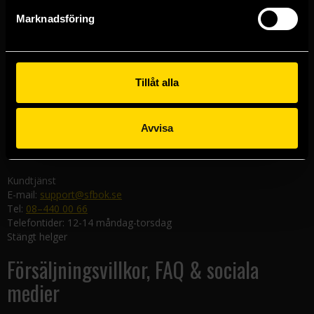
Göteborgsbutiken
Marknadsföring
Kungsgatan 19
411 19 Göteborg
Malmöbutiken
Södra Förstadsgatan 26
Tillåt alla
211 43 Malmö
Linköpingsbutiken
Avvisa
Nygatan 20
582 19 Linköping
Kundtjänst
E-mail:
support@sfbok.se
Tel:
08–440 00 66
Telefontider: 12-14 måndag-torsdag
Stängt helger
Försäljningsvillkor, FAQ & sociala
medier