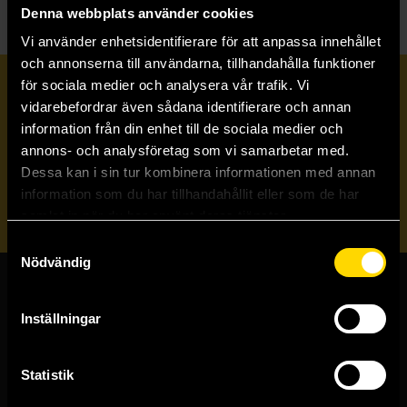
Denna webbplats använder cookies
Vi använder enhetsidentifierare för att anpassa innehållet
och annonserna till användarna, tillhandahålla funktioner
för sociala medier och analysera vår trafik. Vi
Prenumerera på vårt nyhetsbrev
vidarebefordrar även sådana identifierare och annan
information från din enhet till de sociala medier och
annons- och analysföretag som vi samarbetar med.
Veckobrevet
Dessa kan i sin tur kombinera informationen med annan
information som du har tillhandahållit eller som de har
Skicka
samlat in när du har använt deras tjänster.
Samtyckesval
Nödvändig
Butiker & kundtjänst
Inställningar
Stockholmsbutiken
Västerlånggatan 48
Statistik
111 29 Stockholm