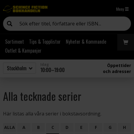
Meny
Sortiment
Tips & Topplistor
Nyheter & Kommande
Outlet & Kampanjer
Idag
Öppettider
10:00–19:00
och adresser
Alla tecknade serier
Här listas alla våra serier i bokstavsordning.
ALLA
A
B
C
D
E
F
G
H