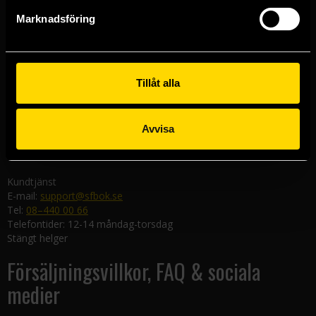
Göteborgsbutiken
Marknadsföring
Kungsgatan 19
411 19 Göteborg
Malmöbutiken
Södra Förstadsgatan 26
Tillåt alla
211 43 Malmö
Linköpingsbutiken
Avvisa
Nygatan 20
582 19 Linköping
Kundtjänst
E-mail:
support@sfbok.se
Tel:
08–440 00 66
Telefontider: 12-14 måndag-torsdag
Stängt helger
Försäljningsvillkor, FAQ & sociala
medier