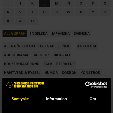
I
J
K
L
M
N
O
P
Q
R
S
T
U
V
W
X
Y
Z
Å
Ä
Ö
ALLA SPRÅK
ENGELSKA
JAPANSKA
SVENSKA
ALLA BÖCKER OCH TECKNADE SERIER
ANTOLOGI
AUDIODRAMA
BARNBOK
BIOGRAFI
BÖCKER: BAKGRUND
FACKLITTERATUR
HANTVERK & PYSSEL
HUMOR
KOKBOK
KONSTBOK
KORTROMAN
LÄROBOK
MAGASIN
NOVELL
NOVELLMAGASIN
NOVELLSAMLING
POESI
ROMAN
Samtycke
Information
Om
SAMLINGSVOLYM
TECKNA & MÅLA
TECKNAD SERIE