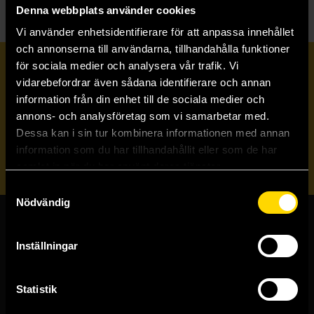
Denna webbplats använder cookies
Vi använder enhetsidentifierare för att anpassa innehållet
och annonserna till användarna, tillhandahålla funktioner
för sociala medier och analysera vår trafik. Vi
Prenumerera på vårt nyhetsbrev
vidarebefordrar även sådana identifierare och annan
information från din enhet till de sociala medier och
annons- och analysföretag som vi samarbetar med.
Veckobrevet
Dessa kan i sin tur kombinera informationen med annan
information som du har tillhandahållit eller som de har
Skicka
samlat in när du har använt deras tjänster.
Samtyckesval
Nödvändig
Butiker & kundtjänst
Inställningar
Stockholmsbutiken
Västerlånggatan 48
Statistik
111 29 Stockholm