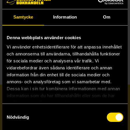
K
Kampen om Tusenvärld
Kapten Kalsong
Karma och Jonar
Samtycke
Information
Om
Kattspionerna på Rosengård
Keeper of the Lost Cities Graphic Novels
Kiki's Delivery Service
Kikis Expressbud
Denna webbplats använder cookies
Klara
Vi använder enhetsidentifierare för att anpassa innehållet
Kodi
Krom och Nea
och annonserna till användarna, tillhandahålla funktioner
för sociala medier och analysera vår trafik. Vi
vidarebefordrar även sådana identifierare och annan
information från din enhet till de sociala medier och
annons- och analysföretag som vi samarbetar med.
Dessa kan i sin tur kombinera informationen med annan
Prenumerera på vårt nyhetsbrev
information som du har tillhandahållit eller som de har
samlat in när du har använt deras tjänster.
Samtyckesval
Veckobrevet
Nödvändig