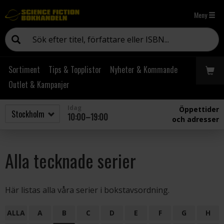
Meny
Sortiment
Tips & Topplistor
Nyheter & Kommande
Outlet & Kampanjer
Idag
Öppettider
10:00–19:00
och adresser
Alla tecknade serier
Här listas alla våra serier i bokstavsordning.
ALLA
A
B
C
D
E
F
G
H