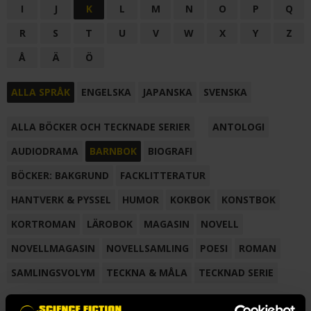
I
J
K
L
M
N
O
P
Q
R
S
T
U
V
W
X
Y
Z
Å
Ä
Ö
ALLA SPRÅK
ENGELSKA
JAPANSKA
SVENSKA
ALLA BÖCKER OCH TECKNADE SERIER
ANTOLOGI
AUDIODRAMA
BARNBOK
BIOGRAFI
BÖCKER: BAKGRUND
FACKLITTERATUR
HANTVERK & PYSSEL
HUMOR
KOKBOK
KONSTBOK
KORTROMAN
LÄROBOK
MAGASIN
NOVELL
NOVELLMAGASIN
NOVELLSAMLING
POESI
ROMAN
SAMLINGSVOLYM
TECKNA & MÅLA
TECKNAD SERIE