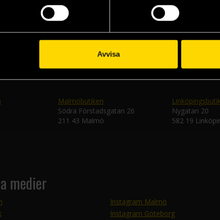
Skic
Avvisa
n
Malmöbutiken
Linköpingsbuti
Södra Förstadsgatan 26
Nygatan 20
211 43 Malmö
582 19 Linköpi
la medier
m
Instagram Malmö
k
Instagram Göteborg