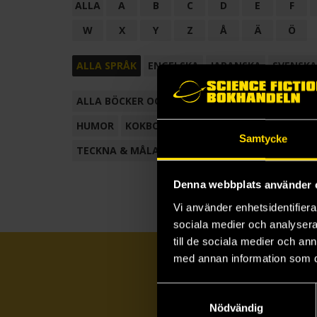
ALLA
A
B
C
D
E
F
W
X
Y
Z
Å
Ä
Ö
ALLA SPRÅK
ENGELSKA
JAPANSKA
SVENSKA
ALLA BÖCKER OCH TECKNADE SERIER
ANTOL
HUMOR
KOKBOK
KONSTBOK
KORTROMAN
Samtycke
TECKNA & MÅLA
TECKNAD SERIE
Denna webbplats använder 
Vi använder enhetsidentifierar
sociala medier och analysera 
till de sociala medier och a
med annan information som du 
Samtyckesval
Nödvändig