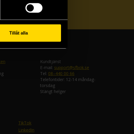
ka
Tillåt alla
ken
Kundtjänst
E-mail:
support@sfbok.se
ng
Tel:
08–440 00 66
Telefontider: 12-14 måndag-
torsdag
Stängt helger
TikTok
LinkedIn