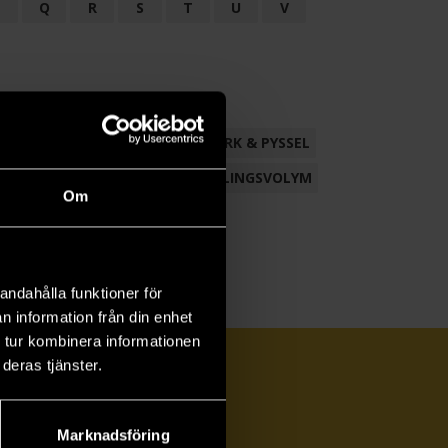
P
Q
R
S
T
U
V
ND
FACKLITTERATUR
HANTVERK & PYSSEL
AMLING
POESI
ROMAN
SAMLINGSVOLYM
Om
andahålla funktioner för
n information från din enhet
 tur kombinera informationen
deras tjänster.
Marknadsföring