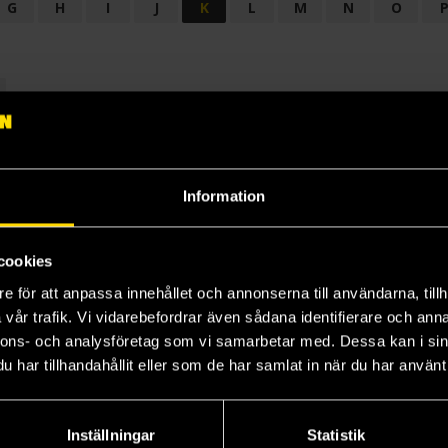
G
H
I
J
K
L
M
N
O
OGI
AUDIODRAMA
BARNBOK
BIOGRAFI
BÖCKER: BAKGRU
LÄROBOK
MAGASIN
NOVELL
NOVELLMAGASIN
NOVELLS
Information
cookies
e för att anpassa innehållet och annonserna till användarna, tillh
vår trafik. Vi vidarebefordrar även sådana identifierare och anna
nnons- och analysföretag som vi samarbetar med. Dessa kan i sin
har tillhandahållit eller som de har samlat in när du har använt 
Prenumerera på vårt nyhetsbrev
Veckobrevet
Inställningar
Statistik