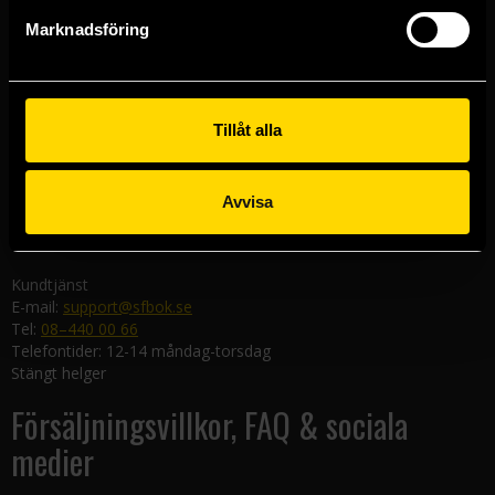
Göteborgsbutiken
Marknadsföring
Kungsgatan 19
411 19 Göteborg
Malmöbutiken
Södra Förstadsgatan 26
Tillåt alla
211 43 Malmö
Linköpingsbutiken
Avvisa
Nygatan 20
582 19 Linköping
Kundtjänst
E-mail:
support@sfbok.se
Tel:
08–440 00 66
Telefontider: 12-14 måndag-torsdag
Stängt helger
Försäljningsvillkor, FAQ & sociala
medier