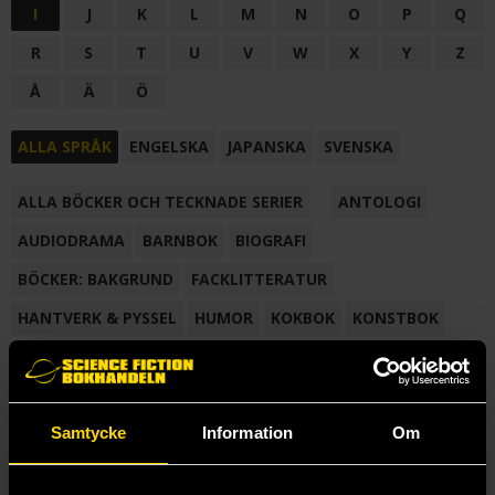
I
J
K
L
M
N
O
P
Q
R
S
T
U
V
W
X
Y
Z
Å
Ä
Ö
ALLA SPRÅK
ENGELSKA
JAPANSKA
SVENSKA
ALLA BÖCKER OCH TECKNADE SERIER
ANTOLOGI
AUDIODRAMA
BARNBOK
BIOGRAFI
BÖCKER: BAKGRUND
FACKLITTERATUR
HANTVERK & PYSSEL
HUMOR
KOKBOK
KONSTBOK
KORTROMAN
LÄROBOK
MAGASIN
NOVELL
NOVELLMAGASIN
NOVELLSAMLING
POESI
ROMAN
Samtycke
Information
Om
SAMLINGSVOLYM
TECKNA & MÅLA
TECKNAD SERIE