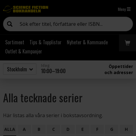
Meny
Sortiment
Tips & Topplistor
Nyheter & Kommande
Outlet & Kampanjer
Idag
Öppettider
10:00–19:00
och adresser
Alla tecknade serier
Här listas alla våra serier i bokstavsordning.
ALLA
A
B
C
D
E
F
G
H