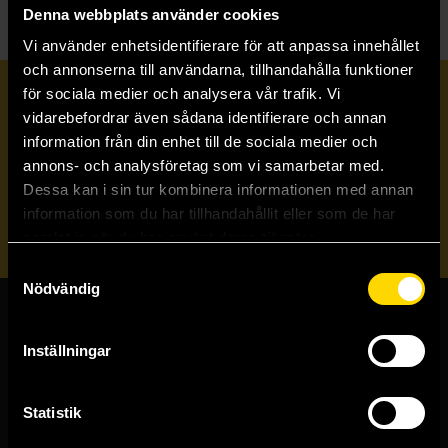
Denna webbplats använder cookies
Vi använder enhetsidentifierare för att anpassa innehållet
och annonserna till användarna, tillhandahålla funktioner
för sociala medier och analysera vår trafik. Vi
Prenumerera på vårt nyhetsbrev
vidarebefordrar även sådana identifierare och annan
information från din enhet till de sociala medier och
annons- och analysföretag som vi samarbetar med.
Veckobrevet
Dessa kan i sin tur kombinera informationen med annan
information som du har tillhandahållit eller som de har
Skicka
samlat in när du har använt deras tjänster.
Samtyckesval
Nödvändig
Butiker & kundtjänst
Inställningar
Stockholmsbutiken
Västerlånggatan 48
Statistik
111 29 Stockholm