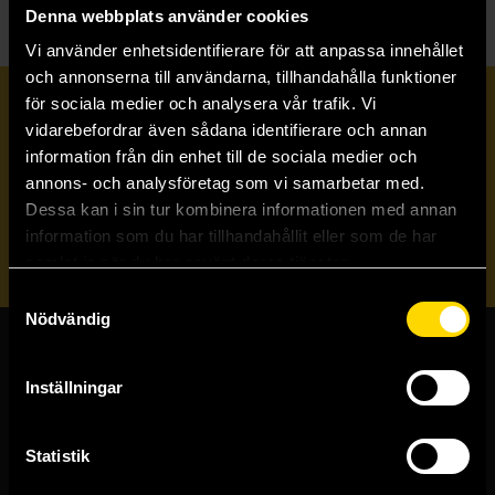
Denna webbplats använder cookies
Vi använder enhetsidentifierare för att anpassa innehållet
och annonserna till användarna, tillhandahålla funktioner
för sociala medier och analysera vår trafik. Vi
Prenumerera på vårt nyhetsbrev
vidarebefordrar även sådana identifierare och annan
information från din enhet till de sociala medier och
annons- och analysföretag som vi samarbetar med.
Veckobrevet
Dessa kan i sin tur kombinera informationen med annan
information som du har tillhandahållit eller som de har
Skicka
samlat in när du har använt deras tjänster.
Samtyckesval
Nödvändig
Butiker & kundtjänst
Inställningar
Stockholmsbutiken
Västerlånggatan 48
Statistik
111 29 Stockholm