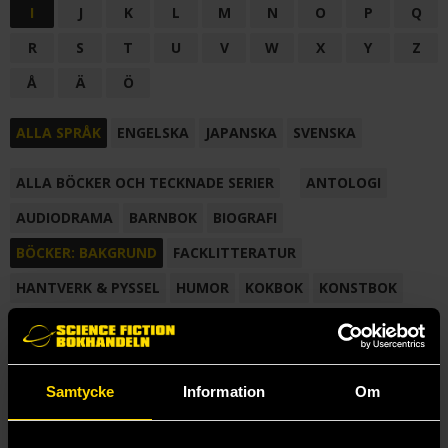
I
J
K
L
M
N
O
P
Q
R
S
T
U
V
W
X
Y
Z
Å
Ä
Ö
ALLA SPRÅK
ENGELSKA
JAPANSKA
SVENSKA
ALLA BÖCKER OCH TECKNADE SERIER
ANTOLOGI
AUDIODRAMA
BARNBOK
BIOGRAFI
BÖCKER: BAKGRUND
FACKLITTERATUR
HANTVERK & PYSSEL
HUMOR
KOKBOK
KONSTBOK
KORTROMAN
LÄROBOK
MAGASIN
NOVELL
NOVELLMAGASIN
NOVELLSAMLING
POESI
ROMAN
Samtycke
Information
Om
SAMLINGSVOLYM
TECKNA & MÅLA
TECKNAD SERIE