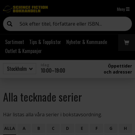
Meny
Sortiment
Tips & Topplistor
Nyheter & Kommande
Outlet & Kampanjer
Idag
Öppettider
10:00–19:00
och adresser
Alla tecknade serier
Här listas alla våra serier i bokstavsordning.
ALLA
A
B
C
D
E
F
G
H