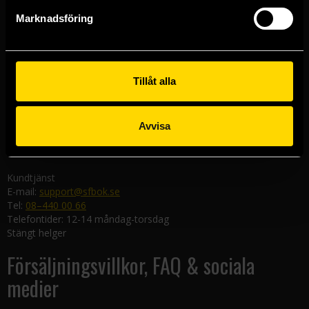
Göteborgsbutiken
Marknadsföring
Kungsgatan 19
411 19 Göteborg
Malmöbutiken
Södra Förstadsgatan 26
Tillåt alla
211 43 Malmö
Linköpingsbutiken
Avvisa
Nygatan 20
582 19 Linköping
Kundtjänst
E-mail:
support@sfbok.se
Tel:
08–440 00 66
Telefontider: 12-14 måndag-torsdag
Stängt helger
Försäljningsvillkor, FAQ & sociala
medier