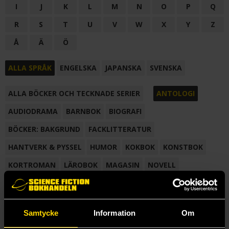
I
J
K
L
M
N
O
P
Q
R
S
T
U
V
W
X
Y
Z
Å
Ä
Ö
ALLA SPRÅK
ENGELSKA
JAPANSKA
SVENSKA
ALLA BÖCKER OCH TECKNADE SERIER
ANTOLOGI
AUDIODRAMA
BARNBOK
BIOGRAFI
BÖCKER: BAKGRUND
FACKLITTERATUR
HANTVERK & PYSSEL
HUMOR
KOKBOK
KONSTBOK
KORTROMAN
LÄROBOK
MAGASIN
NOVELL
NOVELLMAGASIN
NOVELLSAMLING
POESI
ROMAN
SAMLINGSVOLYM
TECKNA & MÅLA
TECKNAD SERIE
Samtycke
Information
Om