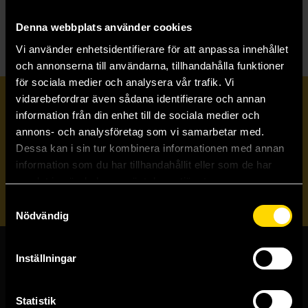
H
Halo 2
Denna webbplats använder cookies
Vi använder enhetsidentifierare för att anpassa innehållet
och annonserna till användarna, tillhandahålla funktioner
för sociala medier och analysera vår trafik. Vi
vidarebefordrar även sådana identifierare och annan
Prenumerera på vårt nyhetsbrev
information från din enhet till de sociala medier och
annons- och analysföretag som vi samarbetar med.
Dessa kan i sin tur kombinera informationen med annan
Veckobrevet
information som du har tillhandahållit eller som de har
samlat in när du har använt deras tjänster.
Skicka
Samtyckesval
Nödvändig
Inställningar
Butiker & kundtjänst
Stockholmsbutiken
Statistik