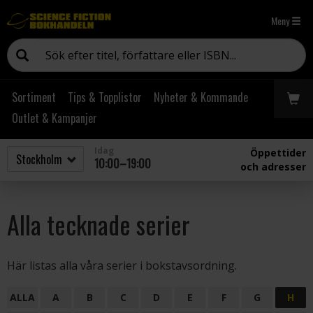
Meny
Sortiment
Tips & Topplistor
Nyheter & Kommande
Outlet & Kampanjer
Idag
Öppettider
10:00–19:00
och adresser
Alla tecknade serier
Här listas alla våra serier i bokstavsordning.
ALLA
A
B
C
D
E
F
G
H