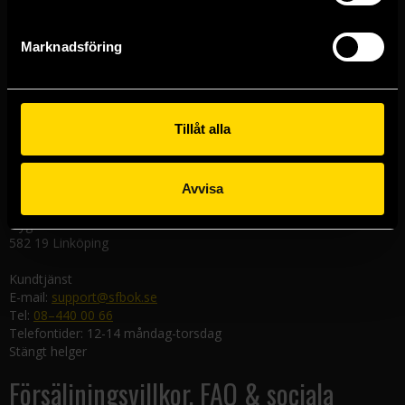
Västerlånggatan 48
111 29 Stockholm
Marknadsföring
Göteborgsbutiken
Kungsgatan 19
411 19 Göteborg
Tillåt alla
Malmöbutiken
Södra Förstadsgatan 26
211 43 Malmö
Avvisa
Linköpingsbutiken
Nygatan 20
582 19 Linköping
Kundtjänst
E-mail:
support@sfbok.se
Tel:
08–440 00 66
Telefontider: 12-14 måndag-torsdag
Stängt helger
Försäljningsvillkor, FAQ & sociala