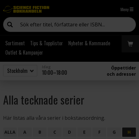
Meny
Sortiment
Tips & Topplistor
Nyheter & Kommande
Outlet & Kampanjer
Idag
Öppettider
10:00–18:00
och adresser
Alla tecknade serier
Här listas alla våra serier i bokstavsordning.
ALLA
A
B
C
D
E
F
G
H