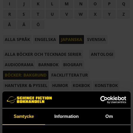
I
J
K
L
M
N
O
P
Q
R
S
T
U
V
W
X
Y
Z
Å
Ä
Ö
ALLA SPRÅK
ENGELSKA
JAPANSKA
SVENSKA
ALLA BÖCKER OCH TECKNADE SERIER
ANTOLOGI
AUDIODRAMA
BARNBOK
BIOGRAFI
BÖCKER: BAKGRUND
FACKLITTERATUR
HANTVERK & PYSSEL
HUMOR
KOKBOK
KONSTBOK
KORTROMAN
LÄROBOK
MAGASIN
NOVELL
NOVELLMAGASIN
NOVELLSAMLING
POESI
ROMAN
Samtycke
Information
Om
SAMLINGSVOLYM
TECKNA & MÅLA
TECKNAD SERIE