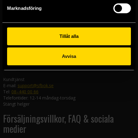
Göteborgsbutiken
Marknadsföring
Kungsgatan 19
411 19 Göteborg
Malmöbutiken
Södra Förstadsgatan 26
Tillåt alla
211 43 Malmö
Linköpingsbutiken
Avvisa
Nygatan 20
582 19 Linköping
Kundtjänst
E-mail:
support@sfbok.se
Tel:
08–440 00 66
Telefontider: 12-14 måndag-torsdag
Stängt helger
Försäljningsvillkor, FAQ & sociala
medier