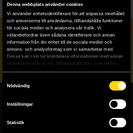
Denna webbplats använder cookies
Vi använder enhetsidentifierare för att anpassa innehållet
och annonserna till användarna, tillhandahålla funktioner
för sociala medier och analysera vår trafik. Vi
Prenumerera på vårt nyhetsbrev
vidarebefordrar även sådana identifierare och annan
information från din enhet till de sociala medier och
annons- och analysföretag som vi samarbetar med.
Veckobrevet
Dessa kan i sin tur kombinera informationen med annan
information som du har tillhandahållit eller som de har
Skicka
samlat in när du har använt deras tjänster.
Samtyckesval
Nödvändig
Butiker & kundtjänst
Inställningar
Stockholmsbutiken
Västerlånggatan 48
Statistik
111 29 Stockholm