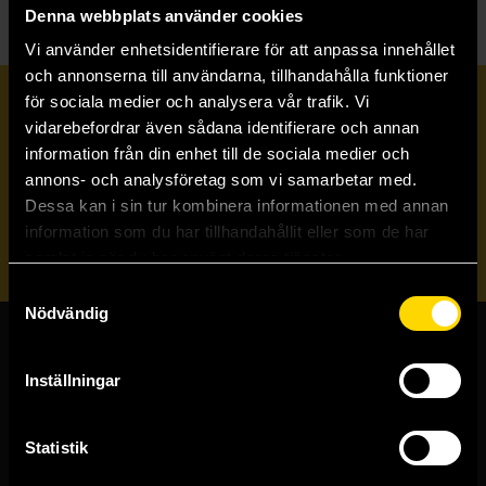
Denna webbplats använder cookies
Vi använder enhetsidentifierare för att anpassa innehållet
och annonserna till användarna, tillhandahålla funktioner
för sociala medier och analysera vår trafik. Vi
Prenumerera på vårt nyhetsbrev
vidarebefordrar även sådana identifierare och annan
information från din enhet till de sociala medier och
annons- och analysföretag som vi samarbetar med.
Veckobrevet
Dessa kan i sin tur kombinera informationen med annan
information som du har tillhandahållit eller som de har
Skicka
samlat in när du har använt deras tjänster.
Samtyckesval
Nödvändig
Butiker & kundtjänst
Inställningar
Stockholmsbutiken
Västerlånggatan 48
Statistik
111 29 Stockholm