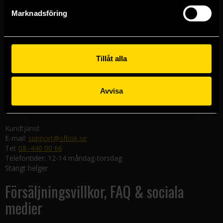
Göteborgsbutiken
Marknadsföring
Kungsgatan 19
411 19 Göteborg
Malmöbutiken
Södra Förstadsgatan 26
Tillåt alla
211 43 Malmö
Linköpingsbutiken
Avvisa
Nygatan 20
582 19 Linköping
Kundtjänst
E-mail:
support@sfbok.se
Tel:
08–440 00 66
Telefontider: 12-14 måndag-torsdag
Stängt helger
Försäljningsvillkor, FAQ & sociala
medier