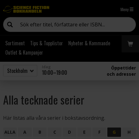
Meny
Sortiment
Tips & Topplistor
Nyheter & Kommande
Outlet & Kampanjer
Idag
Öppettider
10:00–19:00
och adresser
Alla tecknade serier
Här listas alla våra serier i bokstavsordning.
ALLA
A
B
C
D
E
F
G
H