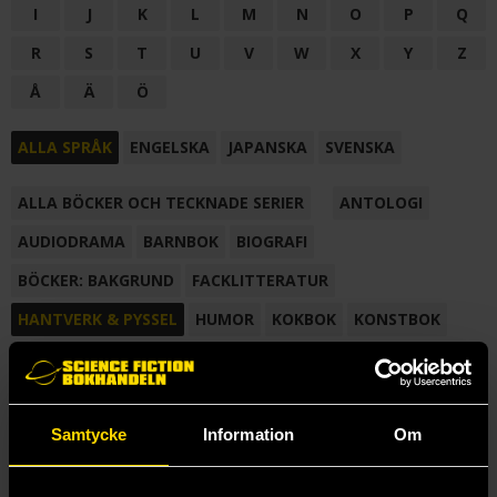
I
J
K
L
M
N
O
P
Q
R
S
T
U
V
W
X
Y
Z
Å
Ä
Ö
ALLA SPRÅK
ENGELSKA
JAPANSKA
SVENSKA
ALLA BÖCKER OCH TECKNADE SERIER
ANTOLOGI
AUDIODRAMA
BARNBOK
BIOGRAFI
BÖCKER: BAKGRUND
FACKLITTERATUR
HANTVERK & PYSSEL
HUMOR
KOKBOK
KONSTBOK
KORTROMAN
LÄROBOK
MAGASIN
NOVELL
NOVELLMAGASIN
NOVELLSAMLING
POESI
ROMAN
Samtycke
Information
Om
SAMLINGSVOLYM
TECKNA & MÅLA
TECKNAD SERIE