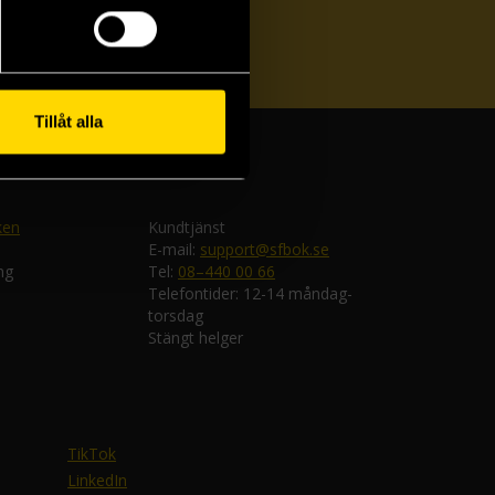
ka
Tillåt alla
ken
Kundtjänst
E-mail:
support@sfbok.se
ng
Tel:
08–440 00 66
Telefontider: 12-14 måndag-
torsdag
Stängt helger
TikTok
LinkedIn