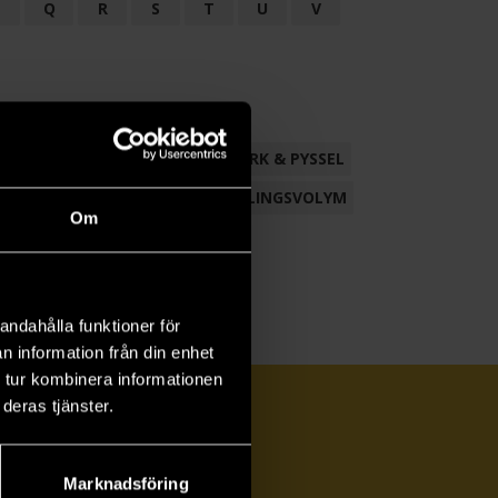
P
Q
R
S
T
U
V
ND
FACKLITTERATUR
HANTVERK & PYSSEL
AMLING
POESI
ROMAN
SAMLINGSVOLYM
Om
andahålla funktioner för
n information från din enhet
 tur kombinera informationen
deras tjänster.
Marknadsföring