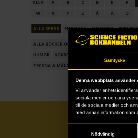
ALLA
A
B
C
D
E
F
W
X
Y
Z
Å
Ä
Ö
ALLA SPRÅK
ENGELSKA
JAPANSKA
SVENSKA
ALLA BÖCKER OCH TECKNADE SERIER
ANTOL
HUMOR
KOKBOK
KONSTBOK
KORTROMAN
Samtycke
TECKNA & MÅLA
TECKNAD SERIE
Denna webbplats använder 
Vi använder enhetsidentifierar
sociala medier och analysera 
till de sociala medier och a
med annan information som du 
Samtyckesval
Nödvändig