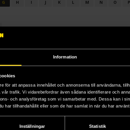
G
H
I
J
K
L
M
N
O
OGI
AUDIODRAMA
BARNBOK
BIOGRAFI
BÖCKER: BAKGRU
LÄROBOK
MAGASIN
NOVELL
NOVELLMAGASIN
NOVELLS
Information
cookies
e för att anpassa innehållet och annonserna till användarna, tillh
vår trafik. Vi vidarebefordrar även sådana identifierare och anna
nnons- och analysföretag som vi samarbetar med. Dessa kan i sin
har tillhandahållit eller som de har samlat in när du har använt 
Prenumerera på vårt nyhetsbrev
Veckobrevet
Inställningar
Statistik