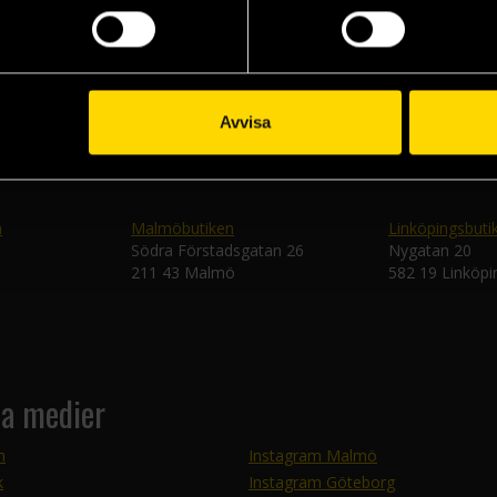
Skic
Avvisa
n
Malmöbutiken
Linköpingsbuti
Södra Förstadsgatan 26
Nygatan 20
211 43 Malmö
582 19 Linköpi
la medier
m
Instagram Malmö
k
Instagram Göteborg