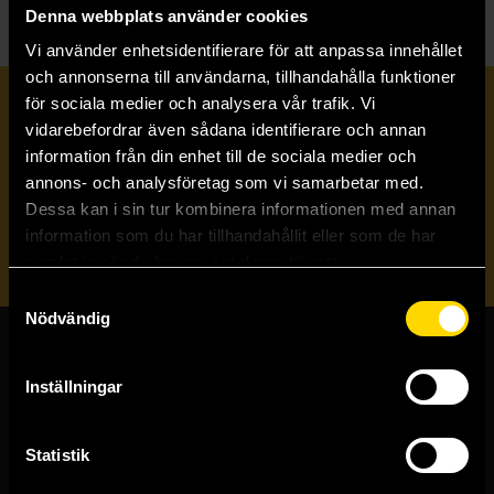
Denna webbplats använder cookies
Vi använder enhetsidentifierare för att anpassa innehållet
och annonserna till användarna, tillhandahålla funktioner
för sociala medier och analysera vår trafik. Vi
Prenumerera på vårt nyhetsbrev
vidarebefordrar även sådana identifierare och annan
information från din enhet till de sociala medier och
annons- och analysföretag som vi samarbetar med.
Veckobrevet
Dessa kan i sin tur kombinera informationen med annan
information som du har tillhandahållit eller som de har
Skicka
samlat in när du har använt deras tjänster.
Samtyckesval
Nödvändig
Butiker & kundtjänst
Inställningar
Stockholmsbutiken
Västerlånggatan 48
Statistik
111 29 Stockholm