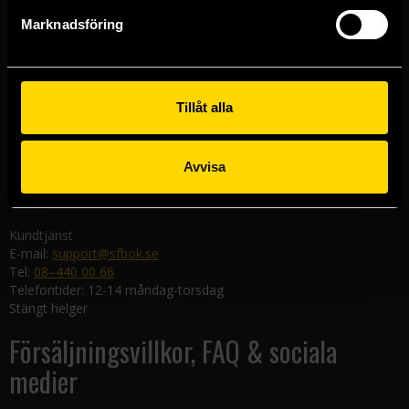
Göteborgsbutiken
Marknadsföring
Kungsgatan 19
411 19 Göteborg
Malmöbutiken
Södra Förstadsgatan 26
Tillåt alla
211 43 Malmö
Linköpingsbutiken
Avvisa
Nygatan 20
582 19 Linköping
Kundtjänst
E-mail:
support@sfbok.se
Tel:
08–440 00 66
Telefontider: 12-14 måndag-torsdag
Stängt helger
Försäljningsvillkor, FAQ & sociala
medier