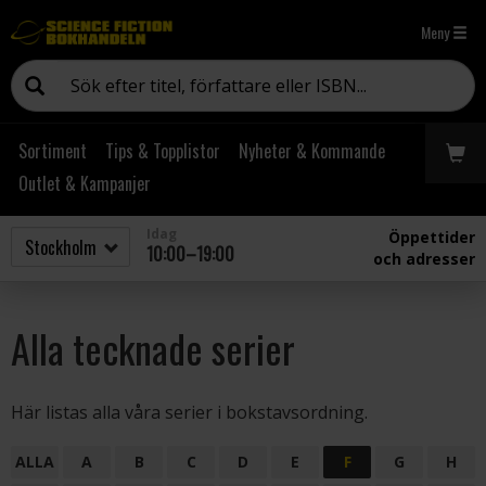
Meny
Sortiment
Tips & Topplistor
Nyheter & Kommande
Outlet & Kampanjer
Idag
Öppettider
10:00–19:00
och adresser
Alla tecknade serier
Här listas alla våra serier i bokstavsordning.
ALLA
A
B
C
D
E
F
G
H