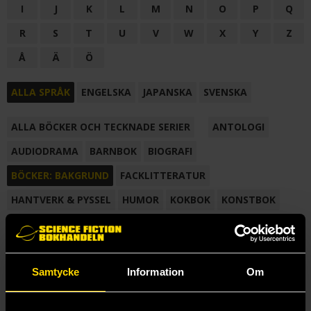
I
J
K
L
M
N
O
P
Q
R
S
T
U
V
W
X
Y
Z
Å
Ä
Ö
ALLA SPRÅK
ENGELSKA
JAPANSKA
SVENSKA
ALLA BÖCKER OCH TECKNADE SERIER
ANTOLOGI
AUDIODRAMA
BARNBOK
BIOGRAFI
BÖCKER: BAKGRUND
FACKLITTERATUR
HANTVERK & PYSSEL
HUMOR
KOKBOK
KONSTBOK
KORTROMAN
LÄROBOK
MAGASIN
NOVELL
NOVELLMAGASIN
NOVELLSAMLING
POESI
ROMAN
Samtycke
Information
Om
SAMLINGSVOLYM
TECKNA & MÅLA
TECKNAD SERIE