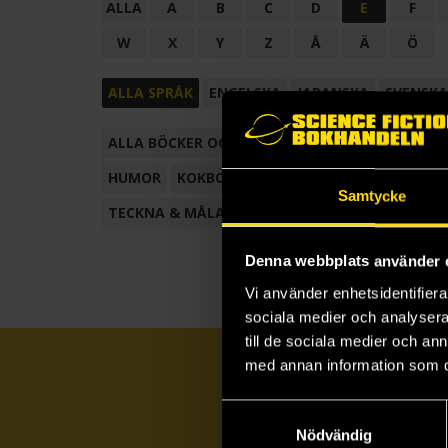
ALLA
A
B
C
D
E
F
W
X
Y
Z
Å
Ä
Ö
ALLA SPRÅK
ENGELSKA
JAPANSKA
SVENSKA
ALLA BÖCKER OCH TECKNADE SERIER
ANTOL
HUMOR
KOKBOK
KONSTBOK
KORTROMAN
Samtycke
TECKNA & MÅLA
TECKNAD SERIE
Denna webbplats använder 
Vi använder enhetsidentifierar
sociala medier och analysera 
till de sociala medier och a
med annan information som du 
Samtyckesval
Nödvändig