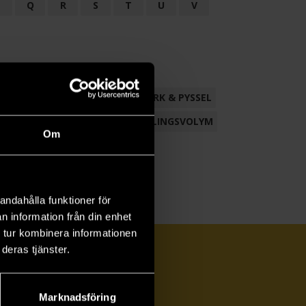
P
Q
R
S
T
U
V
ND
FACKLITTERATUR
HANTVERK & PYSSEL
AMLING
POESI
ROMAN
SAMLINGSVOLYM
Om
andahålla funktioner för
n information från din enhet
 tur kombinera informationen
deras tjänster.
Marknadsföring