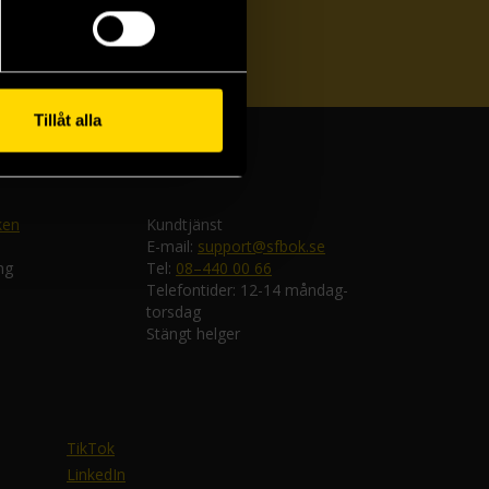
ka
Tillåt alla
ken
Kundtjänst
E-mail:
support@sfbok.se
ng
Tel:
08–440 00 66
Telefontider: 12-14 måndag-
torsdag
Stängt helger
TikTok
LinkedIn