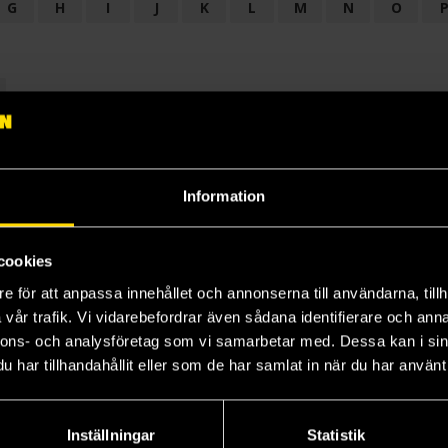
G
H
I
J
K
L
M
N
O
OGI
AUDIODRAMA
BARNBOK
BIOGRAFI
BÖCKER: BAKGRU
LÄROBOK
MAGASIN
NOVELL
NOVELLMAGASIN
NOVELLS
Information
cookies
e för att anpassa innehållet och annonserna till användarna, tillh
vår trafik. Vi vidarebefordrar även sådana identifierare och anna
nnons- och analysföretag som vi samarbetar med. Dessa kan i sin
har tillhandahållit eller som de har samlat in när du har använt 
Prenumerera på vårt nyhetsbrev
Veckobrevet
Inställningar
Statistik