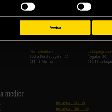
Skic
Avvisa
n
Malmöbutiken
Linköpingsbuti
Södra Förstadsgatan 26
Nygatan 20
211 43 Malmö
582 19 Linköpi
la medier
m
Instagram Malmö
k
Instagram Göteborg