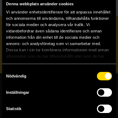
Denna webbplats använder cookies
Vi använder enhetsidentifierare för att anpassa innehållet
och annonserna till användarna, tillhandahålla funktioner
för sociala medier och analysera vår trafik. Vi
Prenumerera på vårt nyhetsbrev
vidarebefordrar även sådana identifierare och annan
information från din enhet till de sociala medier och
annons- och analysföretag som vi samarbetar med.
Veckobrevet
Dessa kan i sin tur kombinera informationen med annan
information som du har tillhandahållit eller som de har
Skicka
samlat in när du har använt deras tjänster.
Samtyckesval
Nödvändig
Butiker & kundtjänst
Inställningar
Stockholmsbutiken
Västerlånggatan 48
Statistik
111 29 Stockholm