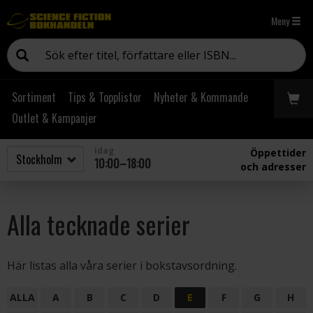
Meny
Sortiment
Tips & Topplistor
Nyheter & Kommande
Outlet & Kampanjer
Idag
Öppettider
10:00–18:00
och adresser
Alla tecknade serier
Här listas alla våra serier i bokstavsordning.
ALLA
A
B
C
D
E
F
G
H