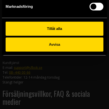
Göteborgsbutiken
Marknadsföring
Kungsgatan 19
411 19 Göteborg
Malmöbutiken
Södra Förstadsgatan 26
Tillåt alla
211 43 Malmö
Linköpingsbutiken
Avvisa
Nygatan 20
582 19 Linköping
Kundtjänst
E-mail:
support@sfbok.se
Tel:
08–440 00 66
Telefontider: 12-14 måndag-torsdag
Stängt helger
Försäljningsvillkor, FAQ & sociala
medier