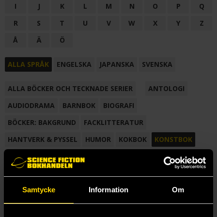
I
J
K
L
M
N
O
P
Q
R
S
T
U
V
W
X
Y
Z
Å
Ä
Ö
ALLA SPRÅK
ENGELSKA
JAPANSKA
SVENSKA
ALLA BÖCKER OCH TECKNADE SERIER
ANTOLOGI
AUDIODRAMA
BARNBOK
BIOGRAFI
BÖCKER: BAKGRUND
FACKLITTERATUR
HANTVERK & PYSSEL
HUMOR
KOKBOK
KONSTBOK
KORTROMAN
LÄROBOK
MAGASIN
NOVELL
NOVELLMAGASIN
NOVELLSAMLING
POESI
ROMAN
Samtycke
Information
Om
SAMLINGSVOLYM
TECKNA & MÅLA
TECKNAD SERIE