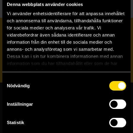
Denna webbplats använder cookies
Vi använder enhetsidentifierare för att anpassa innehållet
och annonserna till användarna, tillhandahålla funktioner
för sociala medier och analysera vår trafik. Vi
Prenumerera på vårt nyhetsbrev
vidarebefordrar även sådana identifierare och annan
information från din enhet till de sociala medier och
annons- och analysföretag som vi samarbetar med.
Veckobrevet
Dessa kan i sin tur kombinera informationen med annan
information som du har tillhandahållit eller som de har
Skicka
samlat in när du har använt deras tjänster.
Samtyckesval
Nödvändig
Butiker & kundtjänst
Inställningar
Stockholmsbutiken
Västerlånggatan 48
Statistik
111 29 Stockholm