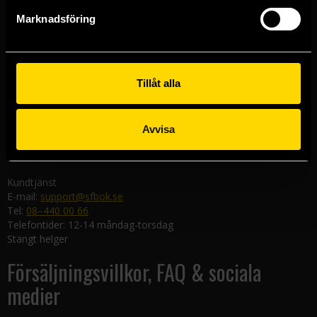
Göteborgsbutiken
Marknadsföring
Kungsgatan 19
411 19 Göteborg
Malmöbutiken
Södra Förstadsgatan 26
Tillåt alla
211 43 Malmö
Linköpingsbutiken
Avvisa
Nygatan 20
582 19 Linköping
Kundtjänst
E-mail:
support@sfbok.se
Tel:
08–440 00 66
Telefontider: 12-14 måndag-torsdag
Stängt helger
Försäljningsvillkor, FAQ & sociala
medier