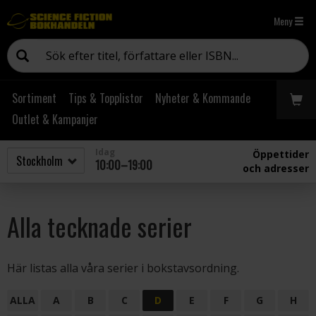
Meny
Sortiment
Tips & Topplistor
Nyheter & Kommande
Outlet & Kampanjer
Idag
Öppettider
10:00–19:00
och adresser
Alla tecknade serier
Här listas alla våra serier i bokstavsordning.
ALLA
A
B
C
D
E
F
G
H