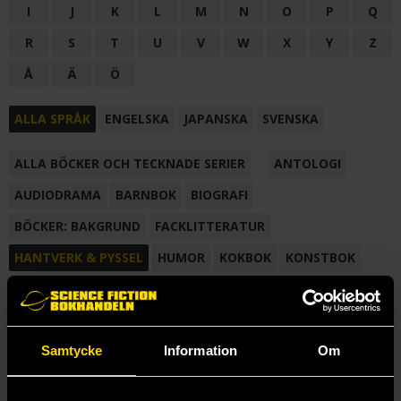
I
J
K
L
M
N
O
P
Q
R
S
T
U
V
W
X
Y
Z
Å
Ä
Ö
ALLA SPRÅK
ENGELSKA
JAPANSKA
SVENSKA
ALLA BÖCKER OCH TECKNADE SERIER
ANTOLOGI
AUDIODRAMA
BARNBOK
BIOGRAFI
BÖCKER: BAKGRUND
FACKLITTERATUR
HANTVERK & PYSSEL
HUMOR
KOKBOK
KONSTBOK
KORTROMAN
LÄROBOK
MAGASIN
NOVELL
NOVELLMAGASIN
NOVELLSAMLING
POESI
ROMAN
Samtycke
Information
Om
SAMLINGSVOLYM
TECKNA & MÅLA
TECKNAD SERIE