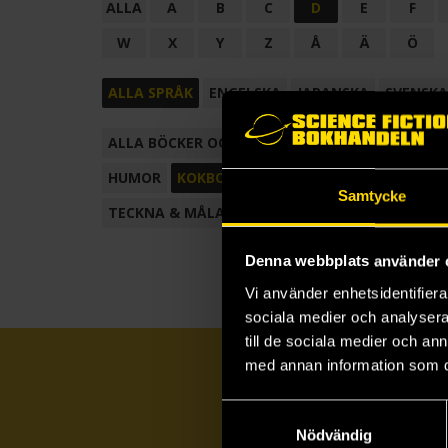
ALLA
A
B
C
D
E
F
W
X
Y
Z
Å
Ä
Ö
ALLA SPRÅK
ENGELSKA
JAPANSKA
SVENSKA
ALLA BÖCKER OCH TECKNADE SERIER
ANTOL
HUMOR
KOKBOK
KONSTBOK
KORTROMAN
Samtycke
TECKNA & MÅLA
TECKNAD SERIE
Denna webbplats använder 
Vi använder enhetsidentifierar
sociala medier och analysera 
till de sociala medier och a
med annan information som du 
Samtyckesval
Nödvändig