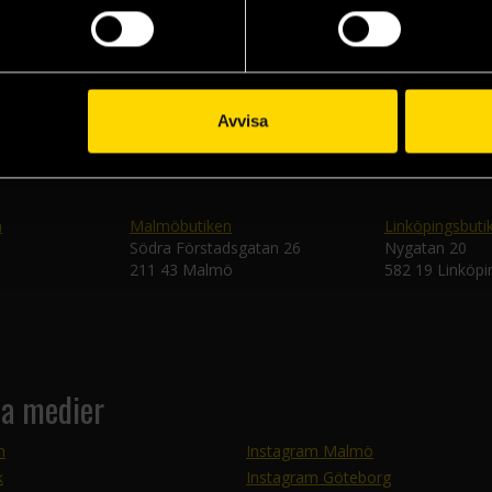
Skic
Avvisa
n
Malmöbutiken
Linköpingsbuti
Södra Förstadsgatan 26
Nygatan 20
211 43 Malmö
582 19 Linköpi
la medier
m
Instagram Malmö
k
Instagram Göteborg