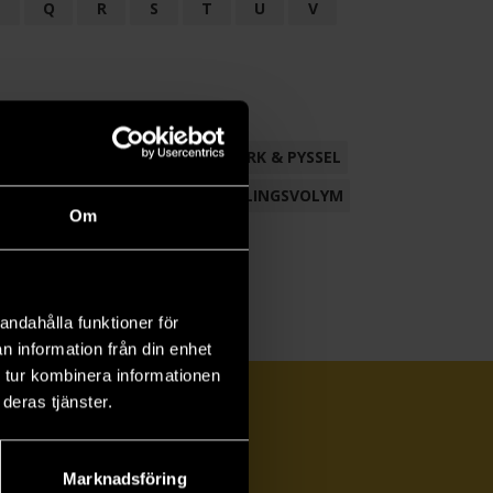
P
Q
R
S
T
U
V
ND
FACKLITTERATUR
HANTVERK & PYSSEL
AMLING
POESI
ROMAN
SAMLINGSVOLYM
Om
andahålla funktioner för
n information från din enhet
 tur kombinera informationen
deras tjänster.
Marknadsföring