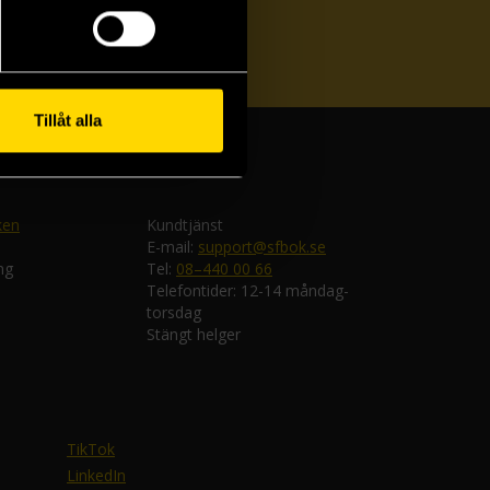
ka
Tillåt alla
ken
Kundtjänst
E-mail:
support@sfbok.se
ng
Tel:
08–440 00 66
Telefontider: 12-14 måndag-
torsdag
Stängt helger
TikTok
LinkedIn