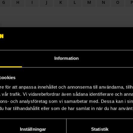
G
H
I
J
K
L
M
N
O
OGI
AUDIODRAMA
BARNBOK
BIOGRAFI
BÖCKER: BAKGRU
LÄROBOK
MAGASIN
NOVELL
NOVELLMAGASIN
NOVELLS
Information
cookies
e för att anpassa innehållet och annonserna till användarna, tillh
vår trafik. Vi vidarebefordrar även sådana identifierare och anna
nnons- och analysföretag som vi samarbetar med. Dessa kan i sin
har tillhandahållit eller som de har samlat in när du har använt 
Prenumerera på vårt nyhetsbrev
Veckobrevet
Inställningar
Statistik