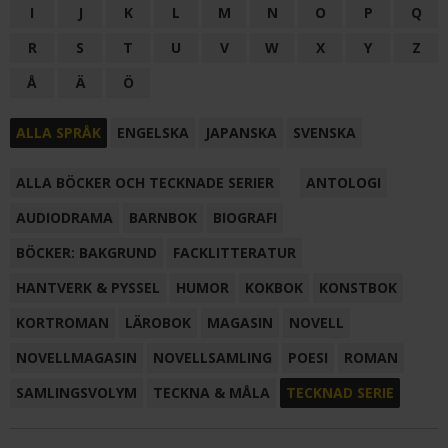
I
J
K
L
M
N
O
P
Q
R
S
T
U
V
W
X
Y
Z
Å
Ä
Ö
ALLA SPRÅK
ENGELSKA
JAPANSKA
SVENSKA
ALLA BÖCKER OCH TECKNADE SERIER
ANTOLOGI
AUDIODRAMA
BARNBOK
BIOGRAFI
BÖCKER: BAKGRUND
FACKLITTERATUR
HANTVERK & PYSSEL
HUMOR
KOKBOK
KONSTBOK
KORTROMAN
LÄROBOK
MAGASIN
NOVELL
NOVELLMAGASIN
NOVELLSAMLING
POESI
ROMAN
SAMLINGSVOLYM
TECKNA & MÅLA
TECKNAD SERIE