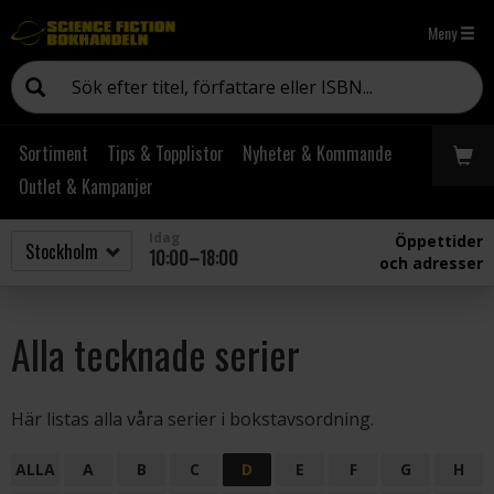
Meny
Sortiment
Tips & Topplistor
Nyheter & Kommande
Outlet & Kampanjer
Idag
Öppettider
10:00–18:00
och adresser
Alla tecknade serier
Här listas alla våra serier i bokstavsordning.
ALLA
A
B
C
D
E
F
G
H