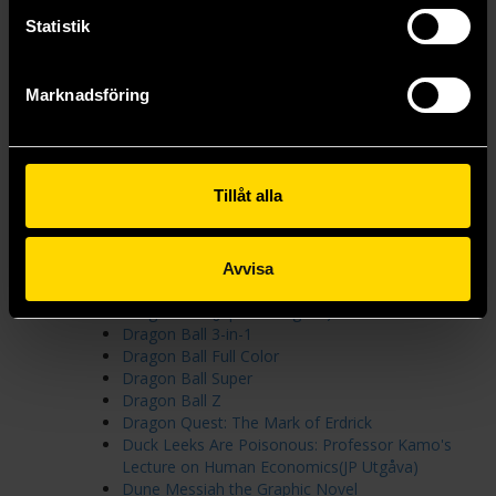
Divine Incursions
Djurslottet
Statistik
Dobe & Nora (Japansk Utgåva)
Doctor Strange (2023)
Dogsred
Marknadsföring
Don Rosa-biblioteket
Don't Be Cruel
Don't Toy With Me, Miss Nagatoro
Doom Patrol Omnibus
Tillåt alla
Dorohedoro
Doughnuts Under a Crescent Moon
Dr Stone
Dracula
Avvisa
Dragon and Chameleon
Dragon Ball (Japansk Utgåva)
Dragon Ball 3-in-1
Dragon Ball Full Color
Dragon Ball Super
Dragon Ball Z
Dragon Quest: The Mark of Erdrick
Duck Leeks Are Poisonous: Professor Kamo's
Lecture on Human Economics(JP Utgåva)
Dune Messiah the Graphic Novel