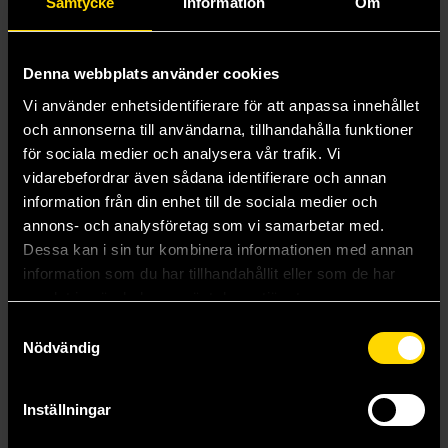
Samtycke
Information
Om
Demon Slayer: Kimetsu Academy
Demonen Ororon
Den här gången lovar jag att absolut inte vara i
vägen!
Denna webbplats använder cookies
Den unge Spirou
Vi använder enhetsidentifierare för att anpassa innehållet
Destroy All Humans. They Can't Be Regenerated.
A Magic: The Gathering Manga
och annonserna till användarna, tillhandahålla funktioner
Destroy It All and Love Me in Hell (Japansk
för sociala medier och analysera vår trafik. Vi
Utgåva)
vidarebefordrar även sådana identifierare och annan
Devil's Candy
information från din enhet till de sociala medier och
Die Graphic Novels
annons- och analysföretag som vi samarbetar med.
Dimmornas skog
Dinghai Fusheng Records
Dessa kan i sin tur kombinera informationen med annan
Disney Twisted-Wonderland The Manga
information som du har tillhandahållit eller som de har
Anthology
samlat in när du har använt deras tjänster.
Disney Twisted-Wonderland The Manga
Samtyckesval
Heartslabyul
Nödvändig
Disney Twisted-Wonderland The Manga
Octavinelle
Disney Twisted-Wonderland The Manga
Savanaclaw
Inställningar
Disney Twisted-Wonderland The Manga Scarabia