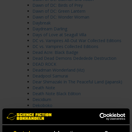
Dawn of DC: Birds of Prey
Dawn of DC: Green Lantern
Dawn of DC: Wonder Woman
Daybreak
Daydream Darling
Days of Love at Seagull Villa
DC vs. Vampires All-Out War Collected Editions
DC vs. Vampires Collected Editions
Dead Acre: Black Badge
Dead Dead Demons Dededede Destruction
DEAD ROCK
Deadman Wonderland (Viz)
Deadpool Samurai
Dear Shimazaki In The Peaceful Land (Japansk)
Death Note
Death Note Black Edition
Deicidium
Dekoboko
Delicious in Dungeon
Delicious in Dungeon (Japansk Utgåva)
Delinquent Daddy and Tender Teacher
Demon Slayer Kimetsu no Yaiba