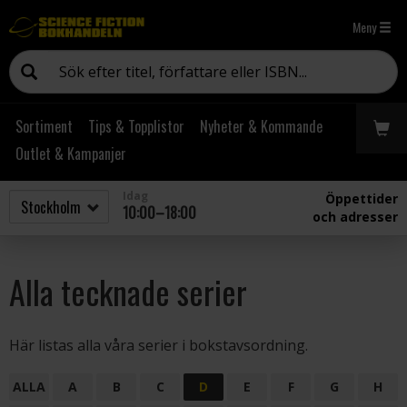
Meny
Sortiment
Tips & Topplistor
Nyheter & Kommande
Outlet & Kampanjer
Idag
Öppettider
10:00–18:00
och adresser
Alla tecknade serier
Här listas alla våra serier i bokstavsordning.
ALLA
A
B
C
D
E
F
G
H