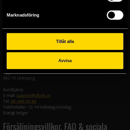
Västerlånggatan 48
111 29 Stockholm
Marknadsföring
Göteborgsbutiken
Kungsgatan 19
411 19 Göteborg
Tillåt alla
Malmöbutiken
Södra Förstadsgatan 26
211 43 Malmö
Avvisa
Linköpingsbutiken
Nygatan 20
582 19 Linköping
Kundtjänst
E-mail:
support@sfbok.se
Tel:
08–440 00 66
Telefontider: 12-14 måndag-torsdag
Stängt helger
Försäljningsvillkor, FAQ & sociala