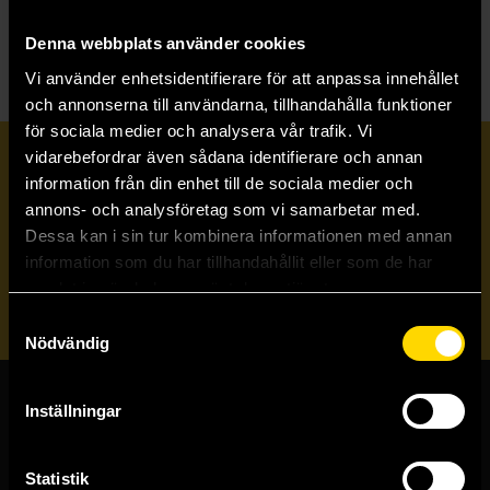
D
Dragon Age
Denna webbplats använder cookies
Vi använder enhetsidentifierare för att anpassa innehållet
och annonserna till användarna, tillhandahålla funktioner
för sociala medier och analysera vår trafik. Vi
vidarebefordrar även sådana identifierare och annan
Prenumerera på vårt nyhetsbrev
information från din enhet till de sociala medier och
annons- och analysföretag som vi samarbetar med.
Dessa kan i sin tur kombinera informationen med annan
Veckobrevet
information som du har tillhandahållit eller som de har
samlat in när du har använt deras tjänster.
Skicka
Samtyckesval
Nödvändig
Inställningar
Butiker & kundtjänst
Stockholmsbutiken
Statistik