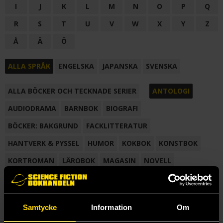
I
J
K
L
M
N
O
P
Q
R
S
T
U
V
W
X
Y
Z
Å
Ä
Ö
ALLA SPRÅK
ENGELSKA
JAPANSKA
SVENSKA
ALLA BÖCKER OCH TECKNADE SERIER
ANTOLOGI
AUDIODRAMA
BARNBOK
BIOGRAFI
BÖCKER: BAKGRUND
FACKLITTERATUR
HANTVERK & PYSSEL
HUMOR
KOKBOK
KONSTBOK
KORTROMAN
LÄROBOK
MAGASIN
NOVELL
NOVELLMAGASIN
NOVELLSAMLING
POESI
ROMAN
SAMLINGSVOLYM
TECKNA & MÅLA
TECKNAD SERIE
Samtycke
Information
Om