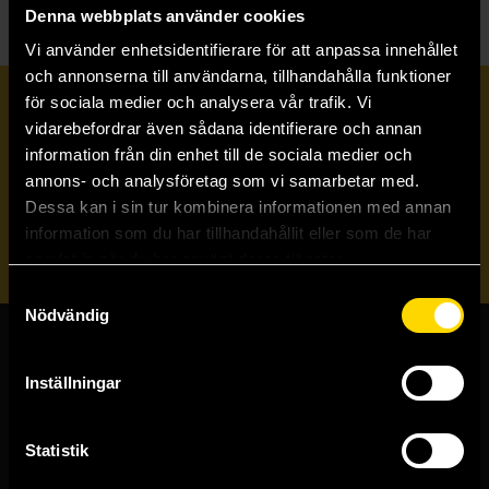
Denna webbplats använder cookies
Vi använder enhetsidentifierare för att anpassa innehållet
och annonserna till användarna, tillhandahålla funktioner
för sociala medier och analysera vår trafik. Vi
Prenumerera på vårt nyhetsbrev
vidarebefordrar även sådana identifierare och annan
information från din enhet till de sociala medier och
annons- och analysföretag som vi samarbetar med.
Veckobrevet
Dessa kan i sin tur kombinera informationen med annan
information som du har tillhandahållit eller som de har
Skicka
samlat in när du har använt deras tjänster.
Samtyckesval
Nödvändig
Butiker & kundtjänst
Inställningar
Stockholmsbutiken
Västerlånggatan 48
Statistik
111 29 Stockholm