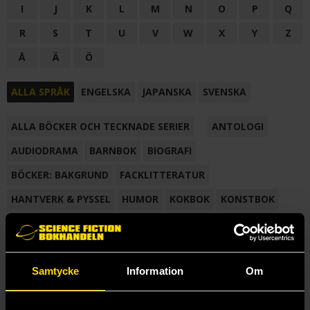
I
J
K
L
M
N
O
P
Q
R
S
T
U
V
W
X
Y
Z
Å
Ä
Ö
ALLA SPRÅK
ENGELSKA
JAPANSKA
SVENSKA
ALLA BÖCKER OCH TECKNADE SERIER
ANTOLOGI
AUDIODRAMA
BARNBOK
BIOGRAFI
BÖCKER: BAKGRUND
FACKLITTERATUR
HANTVERK & PYSSEL
HUMOR
KOKBOK
KONSTBOK
KORTROMAN
LÄROBOK
MAGASIN
NOVELL
NOVELLMAGASIN
NOVELLSAMLING
POESI
ROMAN
Samtycke
Information
Om
SAMLINGSVOLYM
TECKNA & MÅLA
TECKNAD SERIE