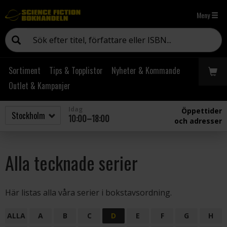
Meny
Sortiment
Tips & Topplistor
Nyheter & Kommande
Outlet & Kampanjer
Idag
Öppettider
10:00–18:00
och adresser
Alla tecknade serier
Här listas alla våra serier i bokstavsordning.
ALLA
A
B
C
D
E
F
G
H