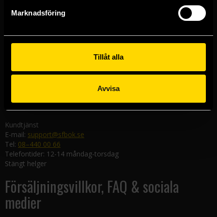
Göteborgsbutiken
Marknadsföring
Kungsgatan 19
411 19 Göteborg
Malmöbutiken
Södra Förstadsgatan 26
Tillåt alla
211 43 Malmö
Linköpingsbutiken
Avvisa
Nygatan 20
582 19 Linköping
Kundtjänst
E-mail:
support@sfbok.se
Tel:
08–440 00 66
Telefontider: 12-14 måndag-torsdag
Stängt helger
Försäljningsvillkor, FAQ & sociala
medier