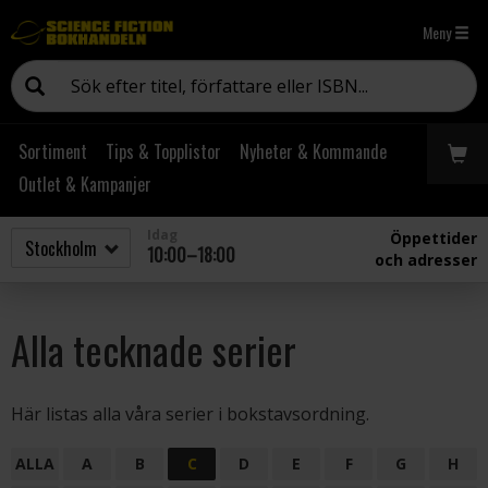
Meny
Sortiment
Tips & Topplistor
Nyheter & Kommande
Outlet & Kampanjer
Idag
Öppettider
10:00–18:00
och adresser
Alla tecknade serier
Här listas alla våra serier i bokstavsordning.
ALLA
A
B
C
D
E
F
G
H