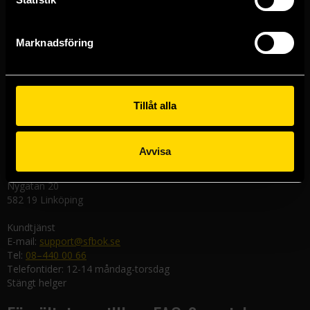
Stockholmsbutiken
Västerlånggatan 48
111 29 Stockholm
Marknadsföring
Göteborgsbutiken
Kungsgatan 19
411 19 Göteborg
Tillåt alla
Malmöbutiken
Södra Förstadsgatan 26
211 43 Malmö
Avvisa
Linköpingsbutiken
Nygatan 20
582 19 Linköping
Kundtjänst
E-mail:
support@sfbok.se
Tel:
08–440 00 66
Telefontider: 12-14 måndag-torsdag
Stängt helger