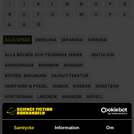
I
J
K
L
M
N
O
P
Q
R
S
T
U
V
W
X
Y
Z
Å
Ä
Ö
ALLA SPRÅK
ENGELSKA
JAPANSKA
SVENSKA
ALLA BÖCKER OCH TECKNADE SERIER
ANTOLOGI
AUDIODRAMA
BARNBOK
BIOGRAFI
BÖCKER: BAKGRUND
FACKLITTERATUR
HANTVERK & PYSSEL
HUMOR
KOKBOK
KONSTBOK
KORTROMAN
LÄROBOK
MAGASIN
NOVELL
NOVELLMAGASIN
NOVELLSAMLING
POESI
ROMAN
SAMLINGSVOLYM
TECKNA & MÅLA
TECKNAD SERIE
Samtycke
Information
Om