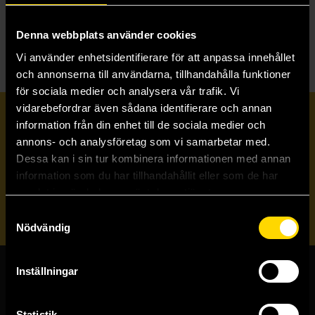
C
Celestial Kingdom
Culture
Denna webbplats använder cookies
Vi använder enhetsidentifierare för att anpassa innehållet
och annonserna till användarna, tillhandahålla funktioner
för sociala medier och analysera vår trafik. Vi
vidarebefordrar även sådana identifierare och annan
Prenumerera på vårt nyhetsbrev
information från din enhet till de sociala medier och
annons- och analysföretag som vi samarbetar med.
Dessa kan i sin tur kombinera informationen med annan
Veckobrevet
information som du har tillhandahållit eller som de har
samlat in när du har använt deras tjänster.
Skicka
Samtyckesval
Nödvändig
Inställningar
Butiker & kundtjänst
Statistik