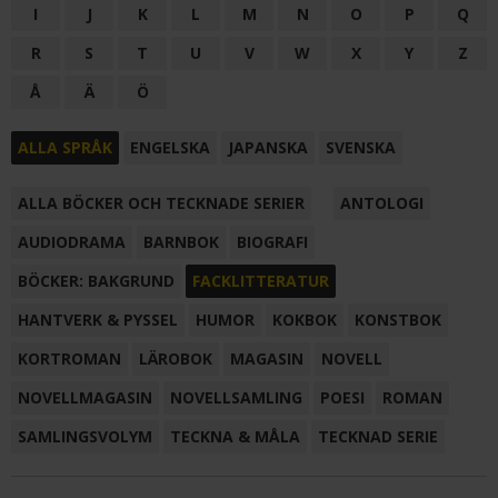
I
J
K
L
M
N
O
P
Q
R
S
T
U
V
W
X
Y
Z
Å
Ä
Ö
ALLA SPRÅK
ENGELSKA
JAPANSKA
SVENSKA
ALLA BÖCKER OCH TECKNADE SERIER
ANTOLOGI
AUDIODRAMA
BARNBOK
BIOGRAFI
BÖCKER: BAKGRUND
FACKLITTERATUR
HANTVERK & PYSSEL
HUMOR
KOKBOK
KONSTBOK
KORTROMAN
LÄROBOK
MAGASIN
NOVELL
NOVELLMAGASIN
NOVELLSAMLING
POESI
ROMAN
SAMLINGSVOLYM
TECKNA & MÅLA
TECKNAD SERIE