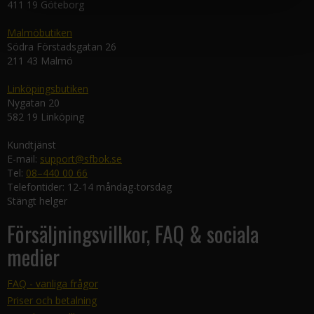
411 19 Göteborg
Malmöbutiken
Södra Förstadsgatan 26
211 43 Malmö
Linköpingsbutiken
Nygatan 20
582 19 Linköping
Kundtjänst
E-mail:
support@sfbok.se
Tel:
08–440 00 66
Telefontider: 12-14 måndag-torsdag
Stängt helger
Försäljningsvillkor, FAQ & sociala
medier
FAQ - vanliga frågor
Priser och betalning