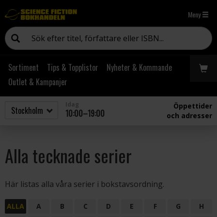
Meny
Sortiment
Tips & Topplistor
Nyheter & Kommande
Outlet & Kampanjer
Idag
Öppettider
10:00–19:00
och adresser
Alla tecknade serier
Här listas alla våra serier i bokstavsordning.
ALLA
A
B
C
D
E
F
G
H