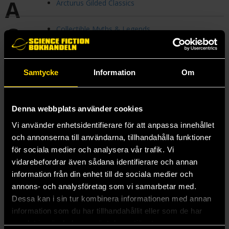
A
Arcturus Gilded Classics
C
Collectible Myths & Legends
P
Pokémon: The Complete Pokémon Pocket Guide
Samtycke
Information
Om
S
Stephen Fry's Greek Myths
Stephen Frys grekiska myter
Denna webbplats använder cookies
T
The Biggest Ideas in the Universe
Vi använder enhetsidentifierare för att anpassa innehållet
The Heroes of Olympus
och annonserna till användarna, tillhandahålla funktioner
för sociala medier och analysera vår trafik. Vi
U
Unstoppable Us
vidarebefordrar även sådana identifierare och annan
information från din enhet till de sociala medier och
V
Välkommen till muséet
annons- och analysföretag som vi samarbetar med.
Dessa kan i sin tur kombinera informationen med annan
information som du har tillhandahållit eller som de har
samlat in när du har använt deras tjänster.