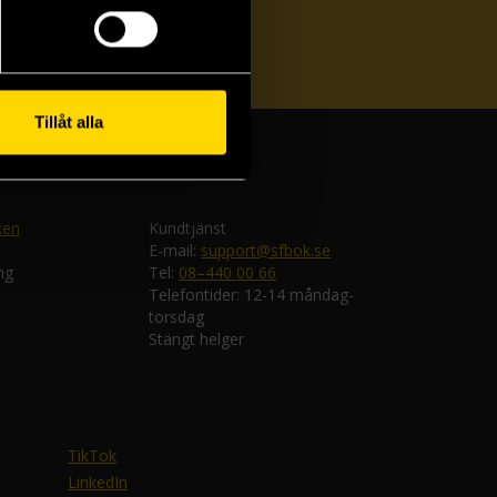
ka
Tillåt alla
ken
Kundtjänst
E-mail:
support@sfbok.se
ng
Tel:
08–440 00 66
Telefontider: 12-14 måndag-
torsdag
Stängt helger
TikTok
LinkedIn