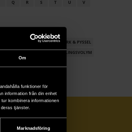
P
Q
R
S
T
U
V
ND
FACKLITTERATUR
HANTVERK & PYSSEL
AMLING
POESI
ROMAN
SAMLINGSVOLYM
Om
andahålla funktioner för
n information från din enhet
 tur kombinera informationen
deras tjänster.
Marknadsföring