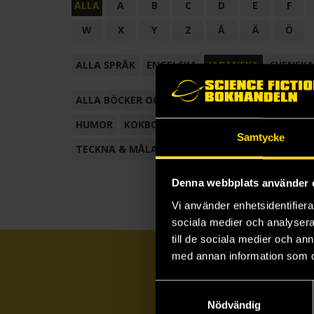
ALLA
A
B
C
D
E
F
W
X
Y
Z
Å
Ä
Ö
ALLA SPRÅK
ENGELSKA
JAPANSKA
SVENSKA
ALLA BÖCKER OCH TECKNADE SERIER
ANTOL
HUMOR
KOKBOK
KONSTBOK
KORTROMAN
Samtycke
TECKNA & MÅLA
TECKNAD SERIE
Denna webbplats använder 
Vi använder enhetsidentifierar
sociala medier och analysera 
till de sociala medier och a
med annan information som du 
Samtyckesval
Nödvändig