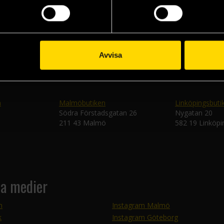
Skic
Avvisa
n
Malmöbutiken
Linköpingsbuti
Södra Förstadsgatan 26
Nygatan 20
211 43 Malmö
582 19 Linköpi
la medier
m
Instagram Malmö
k
Instagram Göteborg