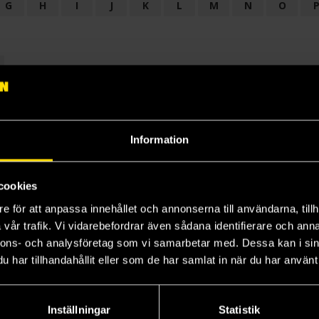
G
H
I
J
K
L
M
N
O
OGI
AUDIODRAMA
BARNBOK
BIOGRAFI
BÖCKER: BAKGRU
LÄROBOK
MAGASIN
NOVELL
NOVELLMAGASIN
NOVELLS
Information
cookies
e för att anpassa innehållet och annonserna till användarna, tillh
vår trafik. Vi vidarebefordrar även sådana identifierare och anna
nnons- och analysföretag som vi samarbetar med. Dessa kan i sin
har tillhandahållit eller som de har samlat in när du har använt 
Prenumerera på vårt nyhetsbrev
Veckobrevet
Inställningar
Statistik