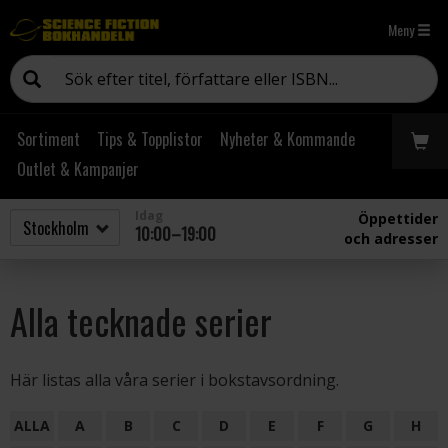
Meny
Sortiment
Tips & Topplistor
Nyheter & Kommande
Outlet & Kampanjer
Idag
Öppettider
10:00–19:00
och adresser
Alla tecknade serier
Här listas alla våra serier i bokstavsordning.
ALLA
A
B
C
D
E
F
G
H