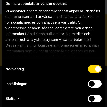
Denna webbplats använder cookies
Vi använder enhetsidentifierare för att anpassa innehållet
och annonserna till användarna, tillhandahålla funktioner
för sociala medier och analysera vår trafik. Vi
Prenumerera på vårt nyhetsbrev
vidarebefordrar även sådana identifierare och annan
information från din enhet till de sociala medier och
annons- och analysföretag som vi samarbetar med.
Veckobrevet
Dessa kan i sin tur kombinera informationen med annan
information som du har tillhandahållit eller som de har
Skicka
samlat in när du har använt deras tjänster.
Samtyckesval
Nödvändig
Butiker & kundtjänst
Inställningar
Stockholmsbutiken
Västerlånggatan 48
Statistik
111 29 Stockholm