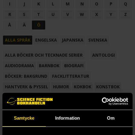
I
J
K
L
M
N
O
P
Q
R
S
T
U
V
W
X
Y
Z
Å
Ä
Ö
ALLA SPRÅK
ENGELSKA
JAPANSKA
SVENSKA
ALLA BÖCKER OCH TECKNADE SERIER
ANTOLOGI
AUDIODRAMA
BARNBOK
BIOGRAFI
BÖCKER: BAKGRUND
FACKLITTERATUR
HANTVERK & PYSSEL
HUMOR
KOKBOK
KONSTBOK
KORTROMAN
LÄROBOK
MAGASIN
NOVELL
NOVELLMAGASIN
NOVELLSAMLING
POESI
ROMAN
Samtycke
Information
Om
SAMLINGSVOLYM
TECKNA & MÅLA
TECKNAD SERIE