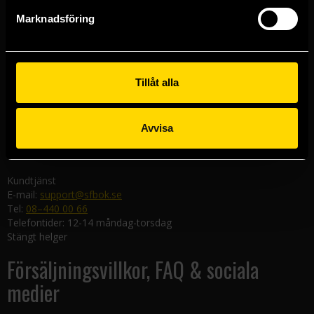
Göteborgsbutiken
Marknadsföring
Kungsgatan 19
411 19 Göteborg
Malmöbutiken
Södra Förstadsgatan 26
Tillåt alla
211 43 Malmö
Linköpingsbutiken
Avvisa
Nygatan 20
582 19 Linköping
Kundtjänst
E-mail:
support@sfbok.se
Tel:
08–440 00 66
Telefontider: 12-14 måndag-torsdag
Stängt helger
Försäljningsvillkor, FAQ & sociala
medier