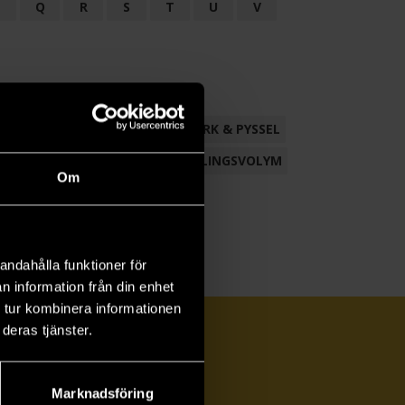
P
Q
R
S
T
U
V
ND
FACKLITTERATUR
HANTVERK & PYSSEL
AMLING
POESI
ROMAN
SAMLINGSVOLYM
Om
andahålla funktioner för
n information från din enhet
 tur kombinera informationen
deras tjänster.
Marknadsföring