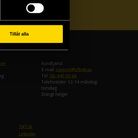
ka
Tillåt alla
ken
Kundtjänst
E-mail:
support@sfbok.se
ng
Tel:
08–440 00 66
Telefontider: 12-14 måndag-
torsdag
Stängt helger
TikTok
LinkedIn