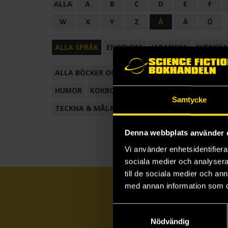
ALLA
A
B
C
D
E
F
W
X
Y
Z
Å
Ä
Ö
ALLA SPRÅK
ENGELSKA
JAPANSKA
SVENSKA
ALLA BÖCKER OCH TECKNADE SERIER
ANTOL
HUMOR
KOKBOK
KONSTBOK
KORTROMAN
Samtycke
TECKNA & MÅLA
TECKNAD SERIE
Denna webbplats använder 
Vi använder enhetsidentifierar
sociala medier och analysera 
till de sociala medier och a
med annan information som du 
Samtyckesval
Nödvändig