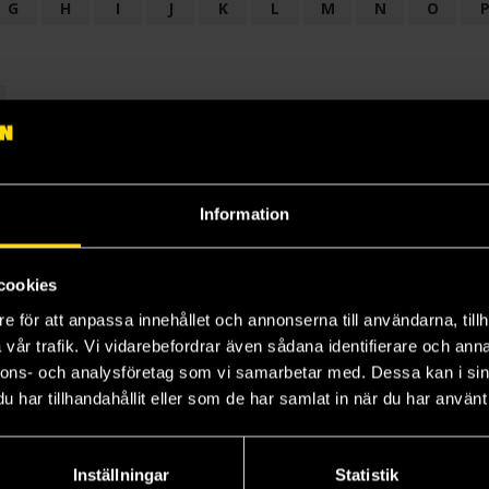
G
H
I
J
K
L
M
N
O
OGI
AUDIODRAMA
BARNBOK
BIOGRAFI
BÖCKER: BAKGRU
LÄROBOK
MAGASIN
NOVELL
NOVELLMAGASIN
NOVELLS
Information
cookies
e för att anpassa innehållet och annonserna till användarna, tillh
vår trafik. Vi vidarebefordrar även sådana identifierare och anna
nnons- och analysföretag som vi samarbetar med. Dessa kan i sin
har tillhandahållit eller som de har samlat in när du har använt 
Prenumerera på vårt nyhetsbrev
Veckobrevet
Inställningar
Statistik