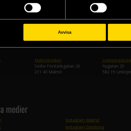
Skic
Avvisa
n
Malmöbutiken
Linköpingsbuti
Södra Förstadsgatan 26
Nygatan 20
211 43 Malmö
582 19 Linköpi
la medier
m
Instagram Malmö
k
Instagram Göteborg