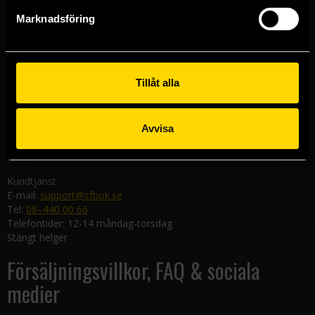
Göteborgsbutiken
Marknadsföring
Kungsgatan 19
411 19 Göteborg
Malmöbutiken
Södra Förstadsgatan 26
Tillåt alla
211 43 Malmö
Linköpingsbutiken
Avvisa
Nygatan 20
582 19 Linköping
Kundtjänst
E-mail:
support@sfbok.se
Tel:
08–440 00 66
Telefontider: 12-14 måndag-torsdag
Stängt helger
Försäljningsvillkor, FAQ & sociala
medier