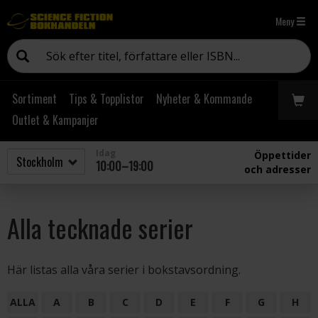
Meny
Sortiment
Tips & Topplistor
Nyheter & Kommande
Outlet & Kampanjer
Idag
Öppettider
10:00–19:00
och adresser
Alla tecknade serier
Här listas alla våra serier i bokstavsordning.
ALLA
A
B
C
D
E
F
G
H