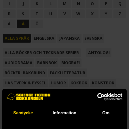
I
J
K
L
M
N
O
P
Q
R
S
T
U
V
W
X
Y
Z
Å
Ä
Ö
ALLA SPRÅK
ENGELSKA
JAPANSKA
SVENSKA
ALLA BÖCKER OCH TECKNADE SERIER
ANTOLOGI
AUDIODRAMA
BARNBOK
BIOGRAFI
BÖCKER: BAKGRUND
FACKLITTERATUR
HANTVERK & PYSSEL
HUMOR
KOKBOK
KONSTBOK
KORTROMAN
LÄROBOK
MAGASIN
NOVELL
NOVELLMAGASIN
NOVELLSAMLING
POESI
ROMAN
Samtycke
Information
Om
SAMLINGSVOLYM
TECKNA & MÅLA
TECKNAD SERIE