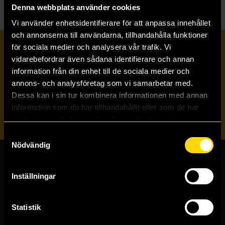
Denna webbplats använder cookies
Vi använder enhetsidentifierare för att anpassa innehållet
och annonserna till användarna, tillhandahålla funktioner
för sociala medier och analysera vår trafik. Vi
Prenumerera på vårt nyhetsbrev
vidarebefordrar även sådana identifierare och annan
information från din enhet till de sociala medier och
annons- och analysföretag som vi samarbetar med.
Veckobrevet
Dessa kan i sin tur kombinera informationen med annan
information som du har tillhandahållit eller som de har
Skicka
samlat in när du har använt deras tjänster.
Samtyckesval
Nödvändig
Butiker & kundtjänst
Inställningar
Stockholmsbutiken
Västerlånggatan 48
Statistik
111 29 Stockholm