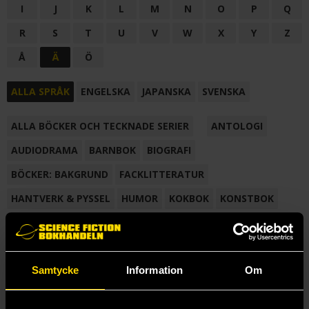
I
J
K
L
M
N
O
P
Q
R
S
T
U
V
W
X
Y
Z
Å
Ä
Ö
ALLA SPRÅK
ENGELSKA
JAPANSKA
SVENSKA
ALLA BÖCKER OCH TECKNADE SERIER
ANTOLOGI
AUDIODRAMA
BARNBOK
BIOGRAFI
BÖCKER: BAKGRUND
FACKLITTERATUR
HANTVERK & PYSSEL
HUMOR
KOKBOK
KONSTBOK
KORTROMAN
LÄROBOK
MAGASIN
NOVELL
NOVELLMAGASIN
NOVELLSAMLING
POESI
ROMAN
Samtycke
Information
Om
SAMLINGSVOLYM
TECKNA & MÅLA
TECKNAD SERIE