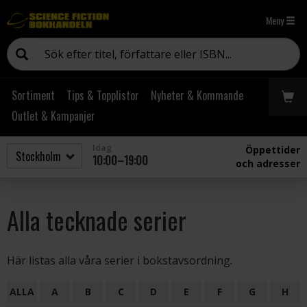
Meny
Sortiment
Tips & Topplistor
Nyheter & Kommande
Outlet & Kampanjer
Idag
Öppettider
10:00–19:00
och adresser
Alla tecknade serier
Här listas alla våra serier i bokstavsordning.
ALLA
A
B
C
D
E
F
G
H