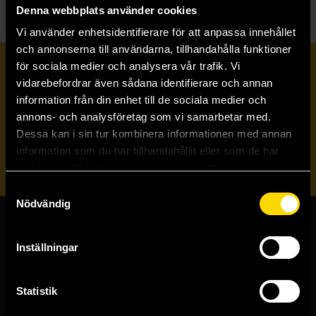
Denna webbplats använder cookies
Vi använder enhetsidentifierare för att anpassa innehållet
och annonserna till användarna, tillhandahålla funktioner
för sociala medier och analysera vår trafik. Vi
Prenumerera på vårt nyhetsbrev
vidarebefordrar även sådana identifierare och annan
information från din enhet till de sociala medier och
annons- och analysföretag som vi samarbetar med.
Veckobrevet
Dessa kan i sin tur kombinera informationen med annan
information som du har tillhandahållit eller som de har
Skicka
samlat in när du har använt deras tjänster.
Samtyckesval
Nödvändig
Butiker & kundtjänst
Inställningar
Stockholmsbutiken
Västerlånggatan 48
Statistik
111 29 Stockholm