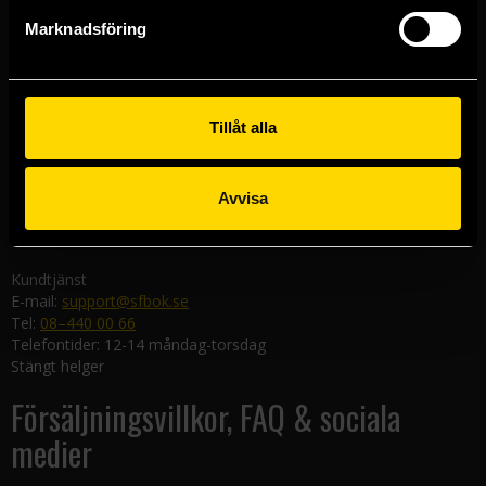
Göteborgsbutiken
Marknadsföring
Kungsgatan 19
411 19 Göteborg
Malmöbutiken
Södra Förstadsgatan 26
Tillåt alla
211 43 Malmö
Linköpingsbutiken
Avvisa
Nygatan 20
582 19 Linköping
Kundtjänst
E-mail:
support@sfbok.se
Tel:
08–440 00 66
Telefontider: 12-14 måndag-torsdag
Stängt helger
Försäljningsvillkor, FAQ & sociala
medier