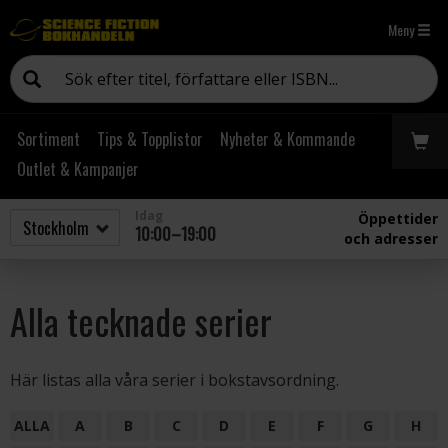
Meny
Sortiment
Tips & Topplistor
Nyheter & Kommande
Outlet & Kampanjer
Idag
Öppettider
10:00–19:00
och adresser
Alla tecknade serier
Här listas alla våra serier i bokstavsordning.
ALLA
A
B
C
D
E
F
G
H