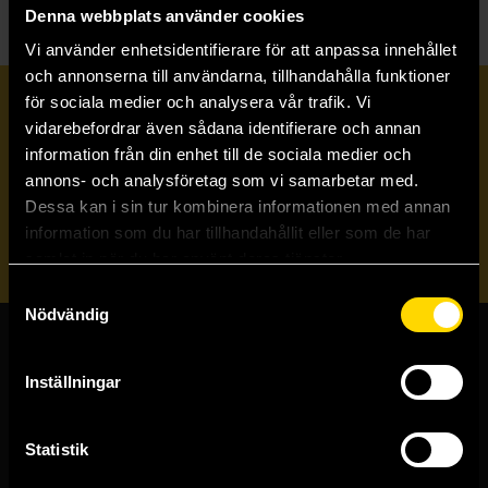
Denna webbplats använder cookies
Vi använder enhetsidentifierare för att anpassa innehållet
och annonserna till användarna, tillhandahålla funktioner
för sociala medier och analysera vår trafik. Vi
Prenumerera på vårt nyhetsbrev
vidarebefordrar även sådana identifierare och annan
information från din enhet till de sociala medier och
annons- och analysföretag som vi samarbetar med.
Veckobrevet
Dessa kan i sin tur kombinera informationen med annan
information som du har tillhandahållit eller som de har
Skicka
samlat in när du har använt deras tjänster.
Samtyckesval
Nödvändig
Butiker & kundtjänst
Inställningar
Stockholmsbutiken
Västerlånggatan 48
Statistik
111 29 Stockholm