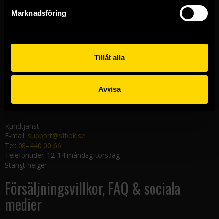
Göteborgsbutiken
Marknadsföring
Kungsgatan 19
411 19 Göteborg
Malmöbutiken
Södra Förstadsgatan 26
Tillåt alla
211 43 Malmö
Linköpingsbutiken
Avvisa
Nygatan 20
582 19 Linköping
Kundtjänst
E-mail:
support@sfbok.se
Tel:
08–440 00 66
Telefontider: 12-14 måndag-torsdag
Stängt helger
Försäljningsvillkor, FAQ & sociala
medier