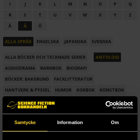
I
J
K
L
M
N
O
P
Q
R
S
T
U
V
W
X
Y
Z
Å
Ä
Ö
ALLA SPRÅK
ENGELSKA
JAPANSKA
SVENSKA
ALLA BÖCKER OCH TECKNADE SERIER
ANTOLOGI
AUDIODRAMA
BARNBOK
BIOGRAFI
BÖCKER: BAKGRUND
FACKLITTERATUR
HANTVERK & PYSSEL
HUMOR
KOKBOK
KONSTBOK
KORTROMAN
LÄROBOK
MAGASIN
NOVELL
NOVELLMAGASIN
NOVELLSAMLING
POESI
ROMAN
Samtycke
Information
Om
SAMLINGSVOLYM
TECKNA & MÅLA
TECKNAD SERIE