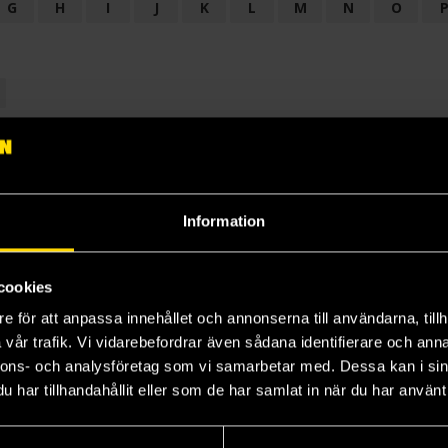
G
H
I
J
K
L
M
N
O
OGI
AUDIODRAMA
BARNBOK
BIOGRAFI
BÖCKER: BAKGRU
LÄROBOK
MAGASIN
NOVELL
NOVELLMAGASIN
NOVELLS
Information
cookies
e för att anpassa innehållet och annonserna till användarna, tillh
vår trafik. Vi vidarebefordrar även sådana identifierare och anna
nnons- och analysföretag som vi samarbetar med. Dessa kan i sin
har tillhandahållit eller som de har samlat in när du har använt 
Prenumerera på vårt nyhetsbrev