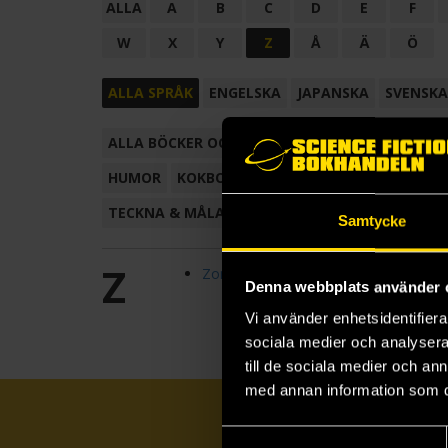
ALLA
A
B
C
D
E
F
W
X
Y
Z
Å
Ä
Ö
ALLA SPRÅK
ENGELSKA
JAPANSKA
SVENSKA
ALLA BÖCKER OCH TECKNADE SERIER
ANTOL
HUMOR
KOKBOK
KONSTBOK
KORTROMAN
TECKNA & MÅLA
TECKNAD SERIE
Samtycke
Z
Zombieskolan
Denna webbplats använder 
Vi använder enhetsidentifierar
sociala medier och analysera 
till de sociala medier och a
med annan information som du 
Samtyckesval