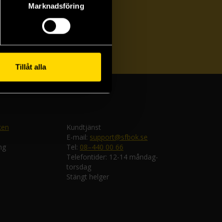
Marknadsföring
ka
Tillåt alla
ken
Kundtjänst
E-mail:
support@sfbok.se
ng
Tel:
08–440 00 66
Telefontider: 12-14 måndag-
torsdag
Stängt helger