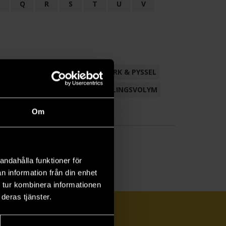
P
Q
R
S
T
U
V
ND
FACKLITTERATUR
HANTVERK & PYSSEL
AMLING
POESI
ROMAN
SAMLINGSVOLYM
Om
andahålla funktioner för
n information från din enhet
 tur kombinera informationen
deras tjänster.