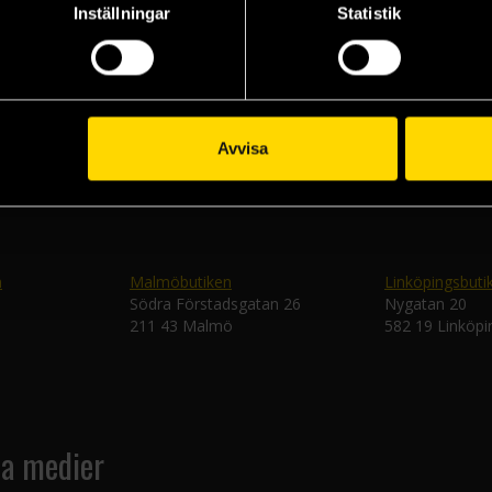
Inställningar
Statistik
Veckobrevet
Skic
Avvisa
n
Malmöbutiken
Linköpingsbuti
Södra Förstadsgatan 26
Nygatan 20
211 43 Malmö
582 19 Linköpi
la medier