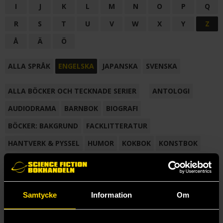
I
J
K
L
M
N
O
P
Q
R
S
T
U
V
W
X
Y
Z
Å
Ä
Ö
ALLA SPRÅK
ENGELSKA
JAPANSKA
SVENSKA
ALLA BÖCKER OCH TECKNADE SERIER
ANTOLOGI
AUDIODRAMA
BARNBOK
BIOGRAFI
BÖCKER: BAKGRUND
FACKLITTERATUR
HANTVERK & PYSSEL
HUMOR
KOKBOK
KONSTBOK
KORTROMAN
LÄROBOK
MAGASIN
NOVELL
NOVELLMAGASIN
NOVELLSAMLING
POESI
ROMAN
Samtycke
Information
Om
SAMLINGSVOLYM
TECKNA & MÅLA
TECKNAD SERIE