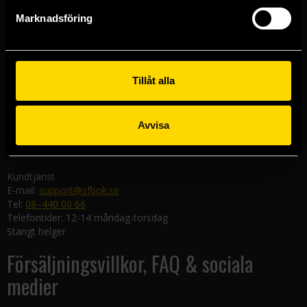
Göteborgsbutiken
Marknadsföring
Kungsgatan 19
411 19 Göteborg
Malmöbutiken
Södra Förstadsgatan 26
Tillåt alla
211 43 Malmö
Linköpingsbutiken
Avvisa
Nygatan 20
582 19 Linköping
Kundtjänst
E-mail:
support@sfbok.se
Tel:
08–440 00 66
Telefontider: 12-14 måndag-torsdag
Stängt helger
Försäljningsvillkor, FAQ & sociala
medier