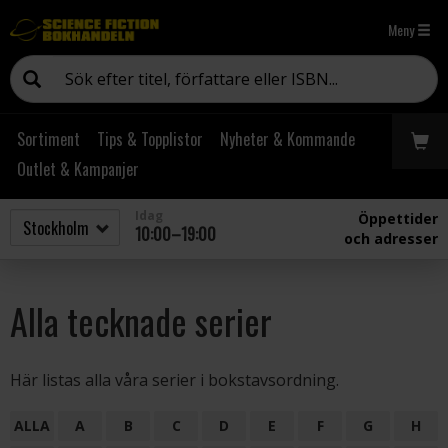
Meny
Sortiment
Tips & Topplistor
Nyheter & Kommande
Outlet & Kampanjer
Idag
Öppettider
10:00–19:00
och adresser
Alla tecknade serier
Här listas alla våra serier i bokstavsordning.
ALLA
A
B
C
D
E
F
G
H