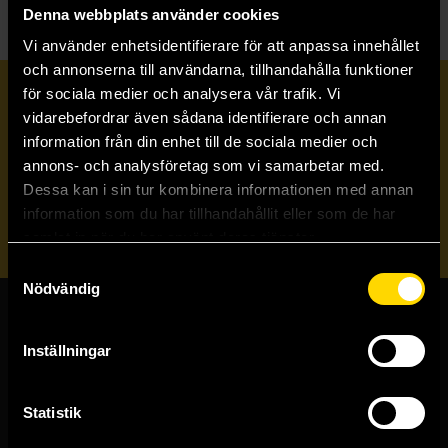
Denna webbplats använder cookies
Vi använder enhetsidentifierare för att anpassa innehållet
och annonserna till användarna, tillhandahålla funktioner
för sociala medier och analysera vår trafik. Vi
Prenumerera på vårt nyhetsbrev
vidarebefordrar även sådana identifierare och annan
information från din enhet till de sociala medier och
annons- och analysföretag som vi samarbetar med.
Veckobrevet
Dessa kan i sin tur kombinera informationen med annan
information som du har tillhandahållit eller som de har
Skicka
samlat in när du har använt deras tjänster.
Samtyckesval
Nödvändig
Butiker & kundtjänst
Inställningar
Stockholmsbutiken
Västerlånggatan 48
Statistik
111 29 Stockholm