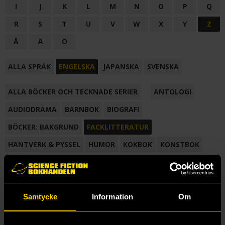
I
J
K
L
M
N
O
P
Q
R
S
T
U
V
W
X
Y
Z
Å
Ä
Ö
ALLA SPRÅK
ENGELSKA
JAPANSKA
SVENSKA
ALLA BÖCKER OCH TECKNADE SERIER
ANTOLOGI
AUDIODRAMA
BARNBOK
BIOGRAFI
BÖCKER: BAKGRUND
FACKLITTERATUR
HANTVERK & PYSSEL
HUMOR
KOKBOK
KONSTBOK
KORTROMAN
LÄROBOK
MAGASIN
NOVELL
NOVELLMAGASIN
NOVELLSAMLING
POESI
ROMAN
Samtycke
Information
Om
SAMLINGSVOLYM
TECKNA & MÅLA
TECKNAD SERIE