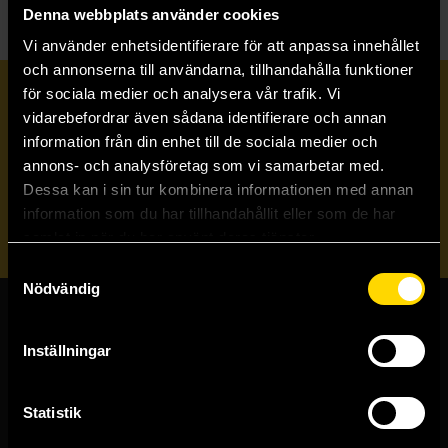
Denna webbplats använder cookies
Vi använder enhetsidentifierare för att anpassa innehållet
och annonserna till användarna, tillhandahålla funktioner
för sociala medier och analysera vår trafik. Vi
Prenumerera på vårt nyhetsbrev
vidarebefordrar även sådana identifierare och annan
information från din enhet till de sociala medier och
annons- och analysföretag som vi samarbetar med.
Veckobrevet
Dessa kan i sin tur kombinera informationen med annan
information som du har tillhandahållit eller som de har
Skicka
samlat in när du har använt deras tjänster.
Samtyckesval
Nödvändig
Butiker & kundtjänst
Inställningar
Stockholmsbutiken
Västerlånggatan 48
Statistik
111 29 Stockholm