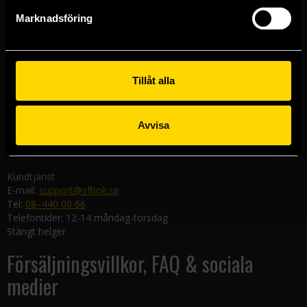
Göteborgsbutiken
Marknadsföring
Kungsgatan 19
411 19 Göteborg
Malmöbutiken
Södra Förstadsgatan 26
Tillåt alla
211 43 Malmö
Linköpingsbutiken
Avvisa
Nygatan 20
582 19 Linköping
Kundtjänst
E-mail:
support@sfbok.se
Tel:
08–440 00 66
Telefontider: 12-14 måndag-torsdag
Stängt helger
Försäljningsvillkor, FAQ & sociala
medier