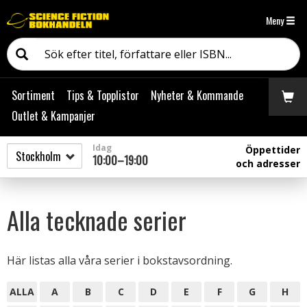
Meny
Sortiment
Tips & Topplistor
Nyheter & Kommande
Outlet & Kampanjer
Idag
Öppettider
10:00–19:00
och adresser
Alla tecknade serier
Här listas alla våra serier i bokstavsordning.
ALLA
A
B
C
D
E
F
G
H