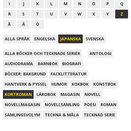
I
J
K
L
M
N
O
P
Q
R
S
T
U
V
W
X
Y
Z
Å
Ä
Ö
ALLA SPRÅK
ENGELSKA
JAPANSKA
SVENSKA
ALLA BÖCKER OCH TECKNADE SERIER
ANTOLOGI
AUDIODRAMA
BARNBOK
BIOGRAFI
BÖCKER: BAKGRUND
FACKLITTERATUR
HANTVERK & PYSSEL
HUMOR
KOKBOK
KONSTBOK
KORTROMAN
LÄROBOK
MAGASIN
NOVELL
NOVELLMAGASIN
NOVELLSAMLING
POESI
ROMAN
SAMLINGSVOLYM
TECKNA & MÅLA
TECKNAD SERIE