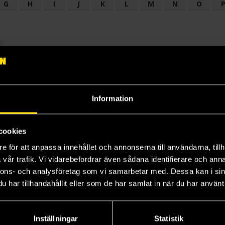
G
H
I
J
K
L
M
N
O
OGI
AUDIODRAMA
BARNBOK
BIOGRAFI
BÖCKER: BAKGRU
LÄROBOK
MAGASIN
NOVELL
NOVELLMAGASIN
NOVELLS
Information
cookies
e för att anpassa innehållet och annonserna till användarna, tillh
vår trafik. Vi vidarebefordrar även sådana identifierare och anna
nnons- och analysföretag som vi samarbetar med. Dessa kan i sin
har tillhandahållit eller som de har samlat in när du har använt 
Prenumerera på vårt nyhetsbrev
Veckobrevet
Inställningar
Statistik