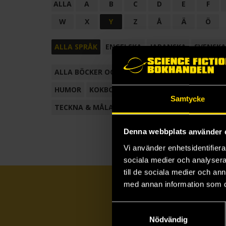
ALLA
A
B
C
D
E
F
W
X
Y
Z
Å
Ä
Ö
ALLA SPRÅK
ENGELSKA
JAPANSKA
SVENSKA
ALLA BÖCKER OCH TECKNADE SERIER
ANTOL
HUMOR
KOKBOK
KONSTBOK
KORTROMAN
Samtycke
TECKNA & MÅLA
TECKNAD SERIE
Denna webbplats använder 
Vi använder enhetsidentifierar
sociala medier och analysera 
till de sociala medier och a
med annan information som du 
Samtyckesval
Nödvändig