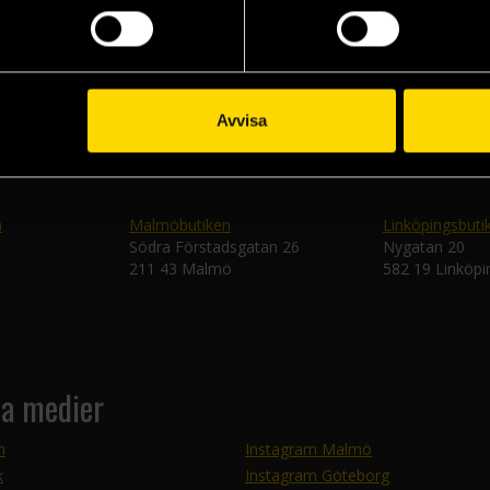
Skic
Avvisa
n
Malmöbutiken
Linköpingsbuti
Södra Förstadsgatan 26
Nygatan 20
211 43 Malmö
582 19 Linköpi
la medier
m
Instagram Malmö
k
Instagram Göteborg