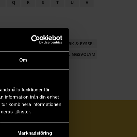
P
Q
R
S
T
U
V
ND
FACKLITTERATUR
HANTVERK & PYSSEL
AMLING
POESI
ROMAN
SAMLINGSVOLYM
Om
andahålla funktioner för
n information från din enhet
 tur kombinera informationen
deras tjänster.
Marknadsföring