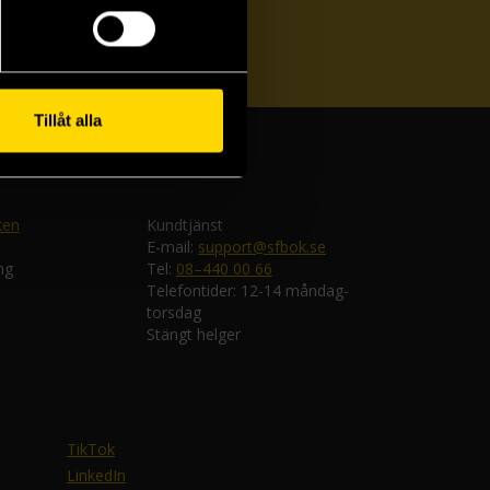
ka
Tillåt alla
ken
Kundtjänst
E-mail:
support@sfbok.se
ng
Tel:
08–440 00 66
Telefontider: 12-14 måndag-
torsdag
Stängt helger
TikTok
LinkedIn