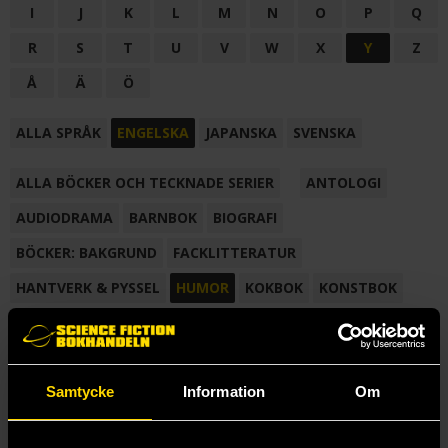
I
J
K
L
M
N
O
P
Q
R
S
T
U
V
W
X
Y
Z
Å
Ä
Ö
ALLA SPRÅK
ENGELSKA
JAPANSKA
SVENSKA
ALLA BÖCKER OCH TECKNADE SERIER
ANTOLOGI
AUDIODRAMA
BARNBOK
BIOGRAFI
BÖCKER: BAKGRUND
FACKLITTERATUR
HANTVERK & PYSSEL
HUMOR
KOKBOK
KONSTBOK
KORTROMAN
LÄROBOK
MAGASIN
NOVELL
NOVELLMAGASIN
NOVELLSAMLING
POESI
ROMAN
Samtycke
Information
Om
SAMLINGSVOLYM
TECKNA & MÅLA
TECKNAD SERIE