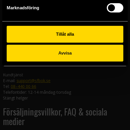
Göteborgsbutiken
Marknadsföring
Kungsgatan 19
411 19 Göteborg
Malmöbutiken
Södra Förstadsgatan 26
Tillåt alla
211 43 Malmö
Linköpingsbutiken
Avvisa
Nygatan 20
582 19 Linköping
Kundtjänst
E-mail:
support@sfbok.se
Tel:
08–440 00 66
Telefontider: 12-14 måndag-torsdag
Stängt helger
Försäljningsvillkor, FAQ & sociala
medier