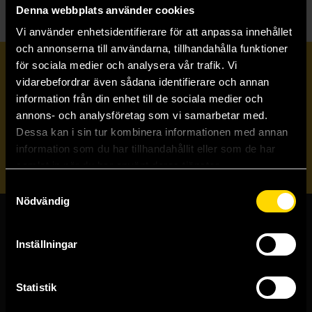
Denna webbplats använder cookies
Vi använder enhetsidentifierare för att anpassa innehållet
och annonserna till användarna, tillhandahålla funktioner
för sociala medier och analysera vår trafik. Vi
Prenumerera på vårt nyhetsbrev
vidarebefordrar även sådana identifierare och annan
information från din enhet till de sociala medier och
annons- och analysföretag som vi samarbetar med.
Veckobrevet
Dessa kan i sin tur kombinera informationen med annan
information som du har tillhandahållit eller som de har
Skicka
samlat in när du har använt deras tjänster.
Samtyckesval
Nödvändig
Butiker & kundtjänst
Inställningar
Stockholmsbutiken
Västerlånggatan 48
Statistik
111 29 Stockholm