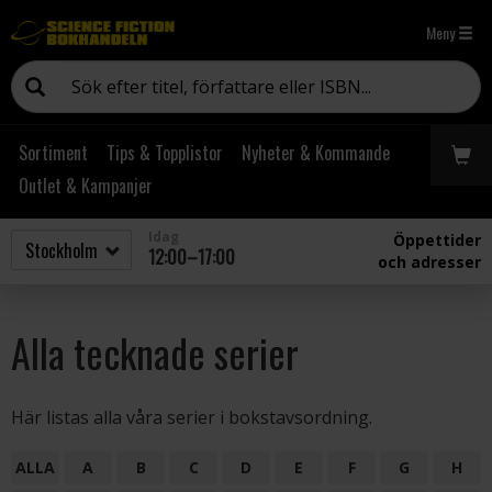
Meny
Sortiment
Tips & Topplistor
Nyheter & Kommande
Outlet & Kampanjer
Idag
Öppettider
12:00–17:00
och adresser
Alla tecknade serier
Här listas alla våra serier i bokstavsordning.
ALLA
A
B
C
D
E
F
G
H