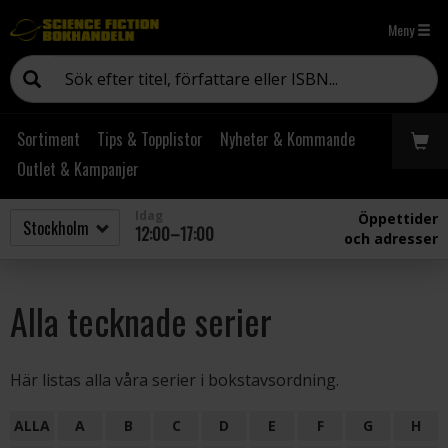
Meny
Sortiment
Tips & Topplistor
Nyheter & Kommande
Outlet & Kampanjer
Idag
Öppettider
12:00–17:00
och adresser
Alla tecknade serier
Här listas alla våra serier i bokstavsordning.
ALLA
A
B
C
D
E
F
G
H