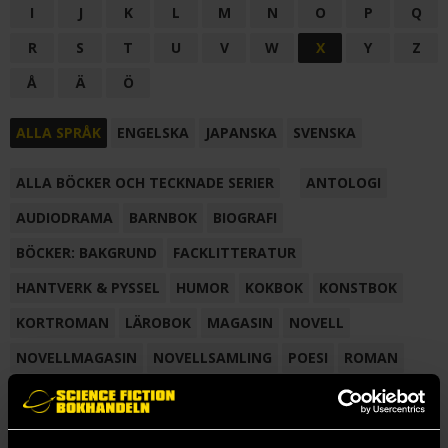
I
J
K
L
M
N
O
P
Q
R
S
T
U
V
W
X
Y
Z
Å
Ä
Ö
ALLA SPRÅK
ENGELSKA
JAPANSKA
SVENSKA
ALLA BÖCKER OCH TECKNADE SERIER
ANTOLOGI
AUDIODRAMA
BARNBOK
BIOGRAFI
BÖCKER: BAKGRUND
FACKLITTERATUR
HANTVERK & PYSSEL
HUMOR
KOKBOK
KONSTBOK
KORTROMAN
LÄROBOK
MAGASIN
NOVELL
NOVELLMAGASIN
NOVELLSAMLING
POESI
ROMAN
SAMLINGSVOLYM
TECKNA & MÅLA
TECKNAD SERIE