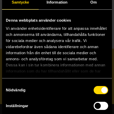
X
X-Gender
Samtycke
Information
Om
X-Men by Jed MacKay
X-Men: Elsewhen
X-Men: The Manga: Remastered
Denna webbplats använder cookies
xxxHOLiC Omnibus
Vi använder enhetsidentifierare för att anpassa innehållet
och annonserna till användarna, tillhandahålla funktioner
för sociala medier och analysera vår trafik. Vi
vidarebefordrar även sådana identifierare och annan
information från din enhet till de sociala medier och
Prenumerera på vårt nyhetsbrev
annons- och analysföretag som vi samarbetar med.
Dessa kan i sin tur kombinera informationen med annan
information som du har tillhandahållit eller som de har
Veckobrevet
samlat in när du har använt deras tjänster.
Samtyckesval
Skicka
Nödvändig
Inställningar