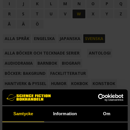
I
J
K
L
M
N
O
P
Q
R
S
T
U
V
W
X
Y
Z
Å
Ä
Ö
ALLA SPRÅK
ENGELSKA
JAPANSKA
SVENSKA
ALLA BÖCKER OCH TECKNADE SERIER
ANTOLOGI
AUDIODRAMA
BARNBOK
BIOGRAFI
BÖCKER: BAKGRUND
FACKLITTERATUR
HANTVERK & PYSSEL
HUMOR
KOKBOK
KONSTBOK
KORTROMAN
LÄROBOK
MAGASIN
NOVELL
NOVELLMAGASIN
NOVELLSAMLING
POESI
ROMAN
Samtycke
Information
Om
SAMLINGSVOLYM
TECKNA & MÅLA
TECKNAD SERIE