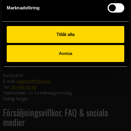
Göteborgsbutiken
Marknadsföring
Kungsgatan 19
411 19 Göteborg
Malmöbutiken
Södra Förstadsgatan 26
Tillåt alla
211 43 Malmö
Linköpingsbutiken
Avvisa
Nygatan 20
582 19 Linköping
Kundtjänst
E-mail:
support@sfbok.se
Tel:
08–440 00 66
Telefontider: 12-14 måndag-torsdag
Stängt helger
Försäljningsvillkor, FAQ & sociala
medier