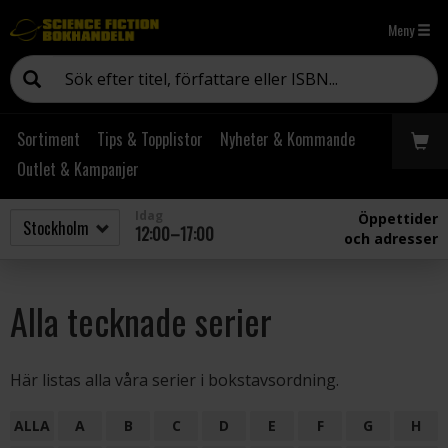
Meny
Sortiment
Tips & Topplistor
Nyheter & Kommande
Outlet & Kampanjer
Idag
Öppettider
12:00–17:00
och adresser
Alla tecknade serier
Här listas alla våra serier i bokstavsordning.
ALLA
A
B
C
D
E
F
G
H