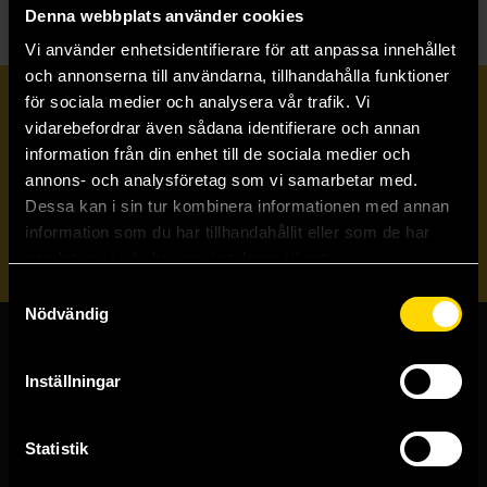
Denna webbplats använder cookies
Vi använder enhetsidentifierare för att anpassa innehållet
och annonserna till användarna, tillhandahålla funktioner
för sociala medier och analysera vår trafik. Vi
Prenumerera på vårt nyhetsbrev
vidarebefordrar även sådana identifierare och annan
information från din enhet till de sociala medier och
annons- och analysföretag som vi samarbetar med.
Veckobrevet
Dessa kan i sin tur kombinera informationen med annan
information som du har tillhandahållit eller som de har
Skicka
samlat in när du har använt deras tjänster.
Samtyckesval
Nödvändig
Butiker & kundtjänst
Inställningar
Stockholmsbutiken
Västerlånggatan 48
Statistik
111 29 Stockholm