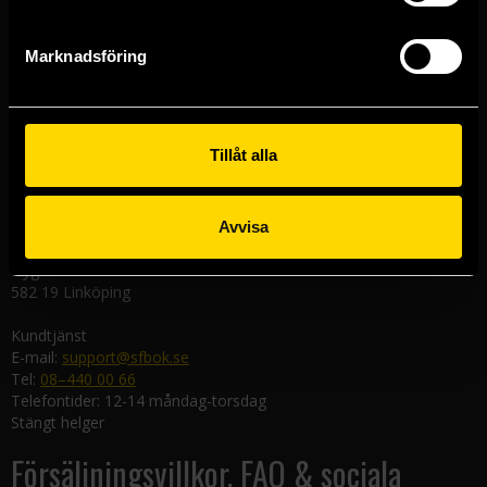
Västerlånggatan 48
111 29 Stockholm
Marknadsföring
Göteborgsbutiken
Kungsgatan 19
411 19 Göteborg
Tillåt alla
Malmöbutiken
Södra Förstadsgatan 26
211 43 Malmö
Avvisa
Linköpingsbutiken
Nygatan 20
582 19 Linköping
Kundtjänst
E-mail:
support@sfbok.se
Tel:
08–440 00 66
Telefontider: 12-14 måndag-torsdag
Stängt helger
Försäljningsvillkor, FAQ & sociala