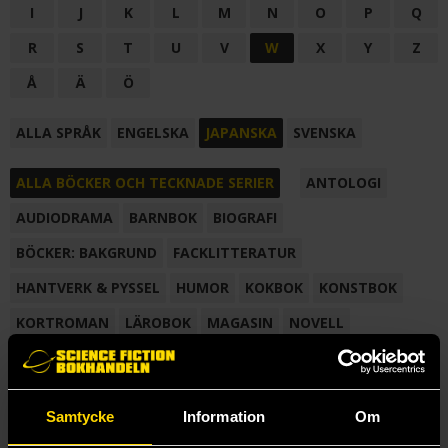
I
J
K
L
M
N
O
P
Q
R
S
T
U
V
W
X
Y
Z
Å
Ä
Ö
ALLA SPRÅK
ENGELSKA
JAPANSKA
SVENSKA
ALLA BÖCKER OCH TECKNADE SERIER
ANTOLOGI
AUDIODRAMA
BARNBOK
BIOGRAFI
BÖCKER: BAKGRUND
FACKLITTERATUR
HANTVERK & PYSSEL
HUMOR
KOKBOK
KONSTBOK
KORTROMAN
LÄROBOK
MAGASIN
NOVELL
NOVELLMAGASIN
NOVELLSAMLING
POESI
ROMAN
SAMLINGSVOLYM
TECKNA & MÅLA
TECKNAD SERIE
Samtycke
Information
Om