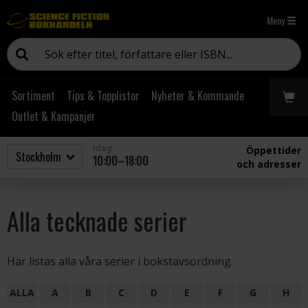
Meny
Sortiment
Tips & Topplistor
Nyheter & Kommande
Outlet & Kampanjer
Idag
Öppettider
10:00–18:00
och adresser
Alla tecknade serier
Här listas alla våra serier i bokstavsordning.
ALLA
A
B
C
D
E
F
G
H