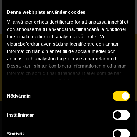
W
Witch Watch (Japansk utgåva)
Denna webbplats använder cookies
Vi använder enhetsidentifierare för att anpassa innehållet
och annonserna till användarna, tillhandahålla funktioner
för sociala medier och analysera vår trafik. Vi
vidarebefordrar även sådana identifierare och annan
Prenumerera på vårt nyhetsbrev
information från din enhet till de sociala medier och
annons- och analysföretag som vi samarbetar med.
Dessa kan i sin tur kombinera informationen med annan
Veckobrevet
information som du har tillhandahållit eller som de har
samlat in när du har använt deras tjänster.
Skicka
Samtyckesval
Nödvändig
Inställningar
Butiker & kundtjänst
Stockholmsbutiken
Statistik