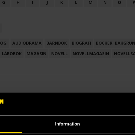
G
H
I
J
K
L
M
N
O
OGI
AUDIODRAMA
BARNBOK
BIOGRAFI
BÖCKER: BAKGRU
LÄROBOK
MAGASIN
NOVELL
NOVELLMAGASIN
NOVELLS
Information