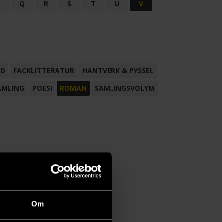
P
Q
R
S
T
U
V
ND
FACKLITTERATUR
HANTVERK & PYSSEL
AMLING
POESI
ROMAN
SAMLINGSVOLYM
Om