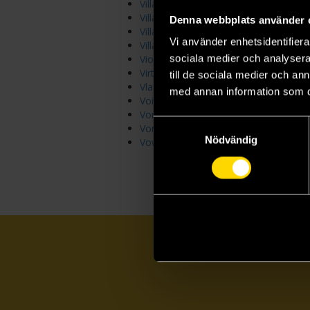
Villains
Villains & Virtues
Denna webbplats använder 
Villains Are Destined to Die (novel)
Vi använder enhetsidentifierar
Villains of Lore
sociala medier och analysera 
Violent Ends
Virtual Light
till de sociala medier och a
Vlad Taltos
med annan information som du 
Void Trilogy
Vorrh Trilogy
Samtyckesval
Vortex of Worlds
Nödvändig
Vows and Vengeance