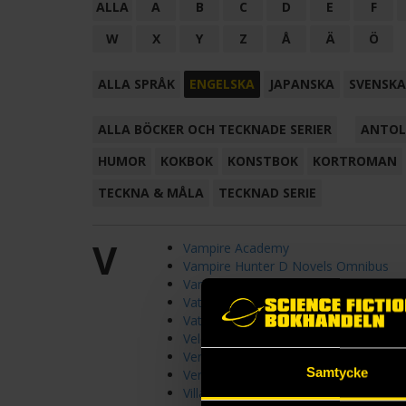
ALLA
A
B
C
D
E
F
W
X
Y
Z
Å
Ä
Ö
ALLA SPRÅK
ENGELSKA
JAPANSKA
SVENSKA
ALLA BÖCKER OCH TECKNADE SERIER
ANTOL
HUMOR
KOKBOK
KONSTBOK
KORTROMAN
TECKNA & MÅLA
TECKNAD SERIE
V
Vampire Academy
Vampire Hunter D Novels Omnibus
Vamps
Vatta's Peace
Vatta's War
Velocity Weapon
Venom
Samtycke
Verity Vox
Villains