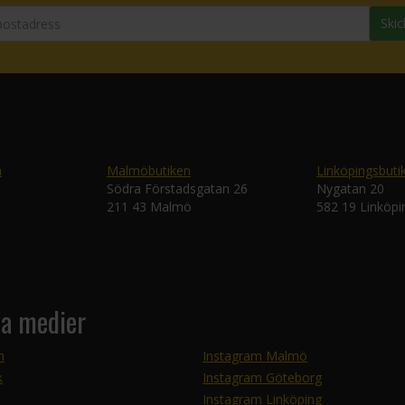
Skic
n
Malmöbutiken
Linköpingsbuti
Södra Förstadsgatan 26
Nygatan 20
211 43 Malmö
582 19 Linköpi
la medier
m
Instagram Malmö
k
Instagram Göteborg
Instagram Linköping