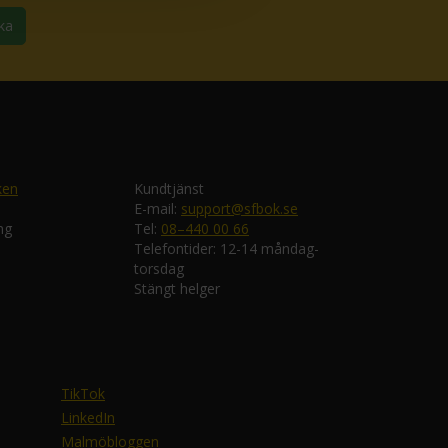
ka
ken
Kundtjänst
E-mail:
support@sfbok.se
ng
Tel:
08–440 00 66
Telefontider: 12-14 måndag-
torsdag
Stängt helger
TikTok
LinkedIn
Malmöbloggen