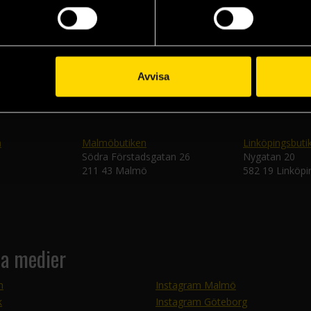
Skic
Avvisa
n
Malmöbutiken
Linköpingsbuti
Södra Förstadsgatan 26
Nygatan 20
211 43 Malmö
582 19 Linköpi
la medier
m
Instagram Malmö
k
Instagram Göteborg