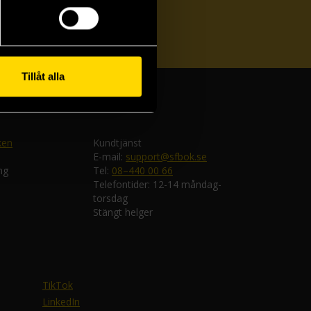
ka
Tillåt alla
ken
Kundtjänst
E-mail:
support@sfbok.se
ng
Tel:
08–440 00 66
Telefontider: 12-14 måndag-
torsdag
Stängt helger
TikTok
LinkedIn