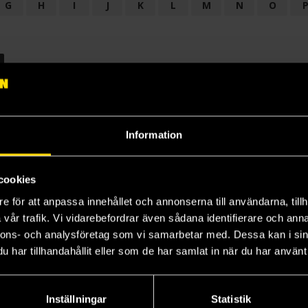
G
H
I
J
K
L
M
N
O
OGI
AUDIODRAMA
BARNBOK
BIOGRAFI
BÖCKER: BAKGRU
LÄROBOK
MAGASIN
NOVELL
NOVELLMAGASIN
NOVELLS
Information
cookies
e för att anpassa innehållet och annonserna till användarna, tillh
vår trafik. Vi vidarebefordrar även sådana identifierare och anna
nnons- och analysföretag som vi samarbetar med. Dessa kan i sin
har tillhandahållit eller som de har samlat in när du har använt 
Prenumerera på vårt nyhetsbrev
Veckobrevet
Inställningar
Statistik