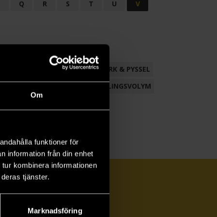
P
Q
R
S
T
U
V
ND
FACKLITTERATUR
HANTVERK & PYSSEL
AMLING
POESI
ROMAN
SAMLINGSVOLYM
Om
andahålla funktioner för
n information från din enhet
 tur kombinera informationen
deras tjänster.
Marknadsföring