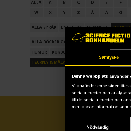
ALLA
A
B
C
D
E
F
W
X
Y
Z
Å
Ä
Ö
ALLA SPRÅK
ENGELSKA
JAPANSKA
SVENSKA
ALLA BÖCKER OCH TECKNADE SERIER
ANTOL
HUMOR
KOKBOK
KONSTBOK
KORTROMAN
Samtycke
TECKNA & MÅLA
TECKNAD SERIE
Denna webbplats använder 
Vi använder enhetsidentifierar
sociala medier och analysera 
till de sociala medier och a
med annan information som du 
Samtyckesval
Nödvändig