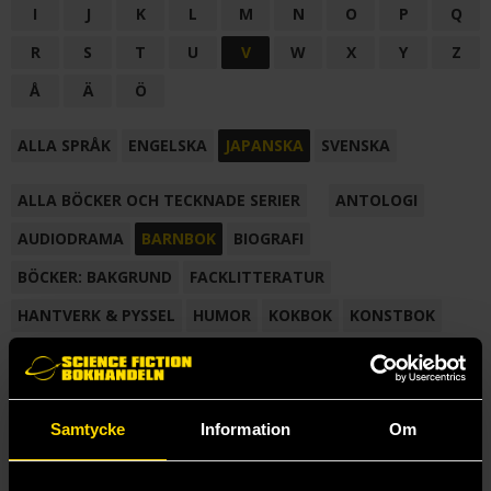
I
J
K
L
M
N
O
P
Q
R
S
T
U
V
W
X
Y
Z
Å
Ä
Ö
ALLA SPRÅK
ENGELSKA
JAPANSKA
SVENSKA
ALLA BÖCKER OCH TECKNADE SERIER
ANTOLOGI
AUDIODRAMA
BARNBOK
BIOGRAFI
BÖCKER: BAKGRUND
FACKLITTERATUR
HANTVERK & PYSSEL
HUMOR
KOKBOK
KONSTBOK
KORTROMAN
LÄROBOK
MAGASIN
NOVELL
NOVELLMAGASIN
NOVELLSAMLING
POESI
ROMAN
Samtycke
Information
Om
SAMLINGSVOLYM
TECKNA & MÅLA
TECKNAD SERIE