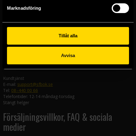
Göteborgsbutiken
Marknadsföring
Kungsgatan 19
411 19 Göteborg
Malmöbutiken
Södra Förstadsgatan 26
Tillåt alla
211 43 Malmö
Linköpingsbutiken
Avvisa
Nygatan 20
582 19 Linköping
Kundtjänst
E-mail:
support@sfbok.se
Tel:
08–440 00 66
Telefontider: 12-14 måndag-torsdag
Stängt helger
Försäljningsvillkor, FAQ & sociala
medier