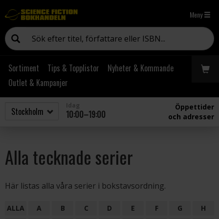
Meny
Sortiment
Tips & Topplistor
Nyheter & Kommande
Outlet & Kampanjer
Idag
Öppettider
10:00–19:00
och adresser
Alla tecknade serier
Här listas alla våra serier i bokstavsordning.
ALLA
A
B
C
D
E
F
G
H