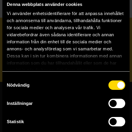
Denna webbplats använder cookies
Vi använder enhetsidentifierare för att anpassa innehållet
och annonserna till användarna, tillhandahålla funktioner
för sociala medier och analysera vår trafik. Vi
Prenumerera på vårt nyhetsbrev
vidarebefordrar även sådana identifierare och annan
information från din enhet till de sociala medier och
annons- och analysföretag som vi samarbetar med.
Veckobrevet
Dessa kan i sin tur kombinera informationen med annan
information som du har tillhandahållit eller som de har
Skicka
samlat in när du har använt deras tjänster.
Samtyckesval
Nödvändig
Butiker & kundtjänst
Inställningar
Stockholmsbutiken
Västerlånggatan 48
Statistik
111 29 Stockholm