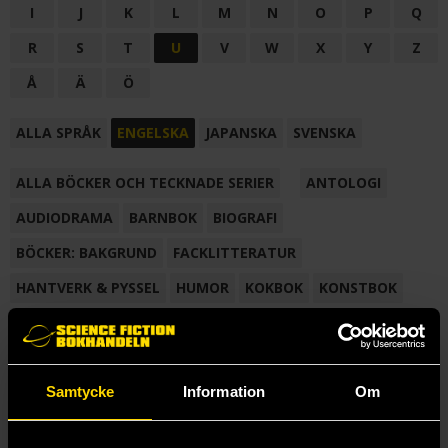
I
J
K
L
M
N
O
P
Q
R
S
T
U
V
W
X
Y
Z
Å
Ä
Ö
ALLA SPRÅK
ENGELSKA
JAPANSKA
SVENSKA
ALLA BÖCKER OCH TECKNADE SERIER
ANTOLOGI
AUDIODRAMA
BARNBOK
BIOGRAFI
BÖCKER: BAKGRUND
FACKLITTERATUR
HANTVERK & PYSSEL
HUMOR
KOKBOK
KONSTBOK
KORTROMAN
LÄROBOK
MAGASIN
NOVELL
NOVELLMAGASIN
NOVELLSAMLING
POESI
ROMAN
Samtycke
Information
Om
SAMLINGSVOLYM
TECKNA & MÅLA
TECKNAD SERIE