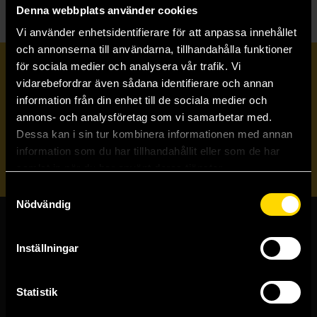
Denna webbplats använder cookies
Vi använder enhetsidentifierare för att anpassa innehållet
och annonserna till användarna, tillhandahålla funktioner
för sociala medier och analysera vår trafik. Vi
Prenumerera på vårt nyhetsbrev
vidarebefordrar även sådana identifierare och annan
information från din enhet till de sociala medier och
annons- och analysföretag som vi samarbetar med.
Veckobrevet
Dessa kan i sin tur kombinera informationen med annan
information som du har tillhandahållit eller som de har
Skicka
samlat in när du har använt deras tjänster.
Samtyckesval
Nödvändig
Butiker & kundtjänst
Inställningar
Stockholmsbutiken
Västerlånggatan 48
Statistik
111 29 Stockholm