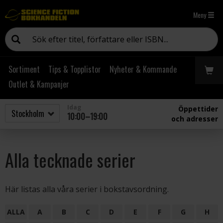
Meny
Sortiment
Tips & Topplistor
Nyheter & Kommande
Outlet & Kampanjer
Idag
Öppettider
10:00–19:00
och adresser
Alla tecknade serier
Här listas alla våra serier i bokstavsordning.
ALLA
A
B
C
D
E
F
G
H