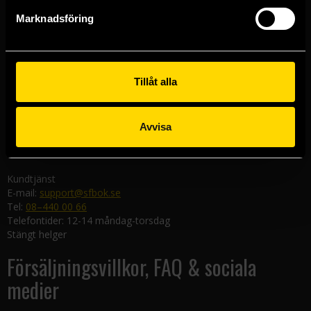
Göteborgsbutiken
Marknadsföring
Kungsgatan 19
411 19 Göteborg
Malmöbutiken
Södra Förstadsgatan 26
Tillåt alla
211 43 Malmö
Linköpingsbutiken
Avvisa
Nygatan 20
582 19 Linköping
Kundtjänst
E-mail:
support@sfbok.se
Tel:
08–440 00 66
Telefontider: 12-14 måndag-torsdag
Stängt helger
Försäljningsvillkor, FAQ & sociala
medier