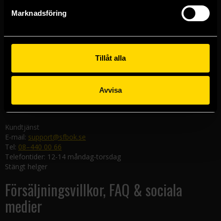
Göteborgsbutiken
Marknadsföring
Kungsgatan 19
411 19 Göteborg
Malmöbutiken
Södra Förstadsgatan 26
Tillåt alla
211 43 Malmö
Linköpingsbutiken
Avvisa
Nygatan 20
582 19 Linköping
Kundtjänst
E-mail:
support@sfbok.se
Tel:
08–440 00 66
Telefontider: 12-14 måndag-torsdag
Stängt helger
Försäljningsvillkor, FAQ & sociala
medier