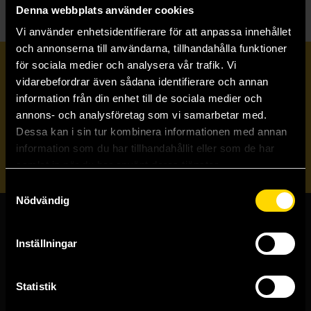
Denna webbplats använder cookies
Vi använder enhetsidentifierare för att anpassa innehållet
och annonserna till användarna, tillhandahålla funktioner
för sociala medier och analysera vår trafik. Vi
Prenumerera på vårt nyhetsbrev
vidarebefordrar även sådana identifierare och annan
information från din enhet till de sociala medier och
annons- och analysföretag som vi samarbetar med.
Veckobrevet
Dessa kan i sin tur kombinera informationen med annan
information som du har tillhandahållit eller som de har
Skicka
samlat in när du har använt deras tjänster.
Samtyckesval
Nödvändig
Butiker & kundtjänst
Inställningar
Stockholmsbutiken
Västerlånggatan 48
Statistik
111 29 Stockholm