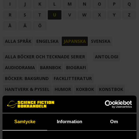
I
J
K
L
M
N
O
P
Q
R
S
T
U
V
W
X
Y
Z
Å
Ä
Ö
ALLA SPRÅK
ENGELSKA
JAPANSKA
SVENSKA
ALLA BÖCKER OCH TECKNADE SERIER
ANTOLOGI
AUDIODRAMA
BARNBOK
BIOGRAFI
BÖCKER: BAKGRUND
FACKLITTERATUR
HANTVERK & PYSSEL
HUMOR
KOKBOK
KONSTBOK
KORTROMAN
LÄROBOK
MAGASIN
NOVELL
NOVELLMAGASIN
NOVELLSAMLING
POESI
ROMAN
Samtycke
Information
Om
SAMLINGSVOLYM
TECKNA & MÅLA
TECKNAD SERIE