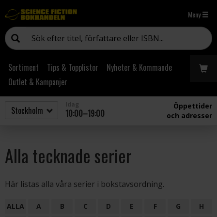
Meny
Sortiment
Tips & Topplistor
Nyheter & Kommande
Outlet & Kampanjer
Idag
Öppettider
10:00–19:00
och adresser
Alla tecknade serier
Här listas alla våra serier i bokstavsordning.
ALLA
A
B
C
D
E
F
G
H