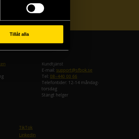
ka
Tillåt alla
ken
Kundtjänst
E-mail:
support@sfbok.se
ng
Tel:
08–440 00 66
Telefontider: 12-14 måndag-
torsdag
Stängt helger
TikTok
LinkedIn