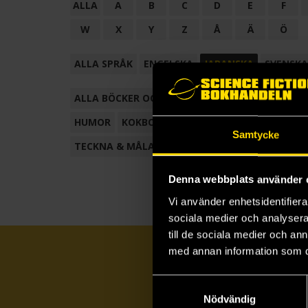
ALLA
A
B
C
D
E
F
W
X
Y
Z
Å
Ä
Ö
ALLA SPRÅK
ENGELSKA
JAPANSKA
SVENSKA
ALLA BÖCKER OCH TECKNADE SERIER
ANTOL
HUMOR
KOKBOK
KONSTBOK
KORTROMAN
Samtycke
TECKNA & MÅLA
TECKNAD SERIE
Denna webbplats använder 
Vi använder enhetsidentifierar
sociala medier och analysera 
till de sociala medier och a
med annan information som du 
Samtyckesval
Nödvändig