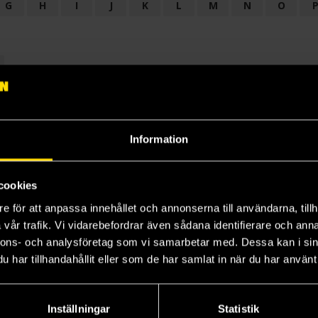
G
H
I
J
K
L
M
N
O
OGI
AUDIODRAMA
BARNBOK
BIOGRAFI
BÖCKER: BAKGRU
LÄROBOK
MAGASIN
NOVELL
NOVELLMAGASIN
NOVELLS
Information
cookies
e för att anpassa innehållet och annonserna till användarna, tillh
vår trafik. Vi vidarebefordrar även sådana identifierare och anna
nnons- och analysföretag som vi samarbetar med. Dessa kan i sin
har tillhandahållit eller som de har samlat in när du har använt 
Prenumerera på vårt nyhetsbrev
Veckobrevet
Inställningar
Statistik