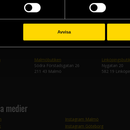
Skic
Avvisa
n
Malmöbutiken
Linköpingsbuti
Södra Förstadsgatan 26
Nygatan 20
211 43 Malmö
582 19 Linköpi
la medier
m
Instagram Malmö
k
Instagram Göteborg