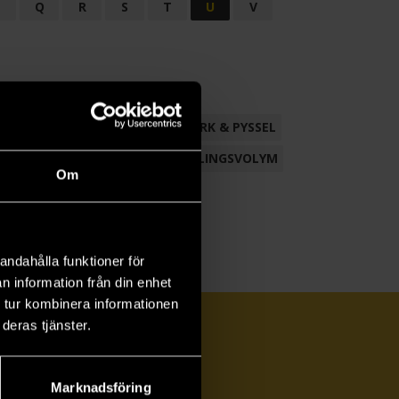
P
Q
R
S
T
U
V
ND
FACKLITTERATUR
HANTVERK & PYSSEL
AMLING
POESI
ROMAN
SAMLINGSVOLYM
Om
andahålla funktioner för
n information från din enhet
 tur kombinera informationen
deras tjänster.
Marknadsföring