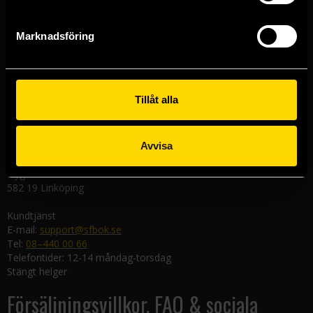
Västerlånggatan 48
111 29 Stockholm
Marknadsföring
Göteborgsbutiken
Kungsgatan 19
411 19 Göteborg
Tillåt alla
Malmöbutiken
Södra Förstadsgatan 26
211 43 Malmö
Avvisa
Linköpingsbutiken
Nygatan 20
582 19 Linköping
Kundtjänst
E-mail:
support@sfbok.se
Tel:
08–440 00 66
Telefontider: 12-14 måndag-torsdag
Stängt helger
Försäljningsvillkor, FAQ & sociala