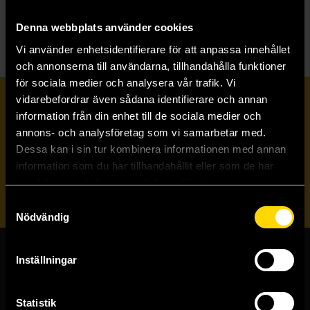
T
The Folk of the Air
Denna webbplats använder cookies
Vi använder enhetsidentifierare för att anpassa innehållet
och annonserna till användarna, tillhandahålla funktioner
för sociala medier och analysera vår trafik. Vi
vidarebefordrar även sådana identifierare och annan
Prenumerera på vårt nyhetsbrev
information från din enhet till de sociala medier och
annons- och analysföretag som vi samarbetar med.
Dessa kan i sin tur kombinera informationen med annan
Veckobrevet
information som du har tillhandahållit eller som de har
samlat in när du har använt deras tjänster.
Skicka
Samtyckesval
Nödvändig
Inställningar
Butiker & kundtjänst
Stockholmsbutiken
Statistik