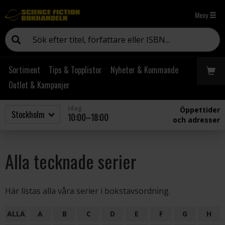
Meny
Sortiment
Tips & Topplistor
Nyheter & Kommande
Outlet & Kampanjer
Idag
Öppettider
10:00–18:00
och adresser
Alla tecknade serier
Här listas alla våra serier i bokstavsordning.
ALLA
A
B
C
D
E
F
G
H