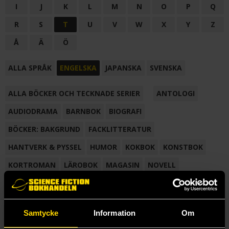
I
J
K
L
M
N
O
P
Q
R
S
T
U
V
W
X
Y
Z
Å
Ä
Ö
ALLA SPRÅK
ENGELSKA
JAPANSKA
SVENSKA
ALLA BÖCKER OCH TECKNADE SERIER
ANTOLOGI
AUDIODRAMA
BARNBOK
BIOGRAFI
BÖCKER: BAKGRUND
FACKLITTERATUR
HANTVERK & PYSSEL
HUMOR
KOKBOK
KONSTBOK
KORTROMAN
LÄROBOK
MAGASIN
NOVELL
NOVELLMAGASIN
NOVELLSAMLING
POESI
ROMAN
SAMLINGSVOLYM
TECKNA & MÅLA
TECKNAD SERIE
Samtycke
Information
Om