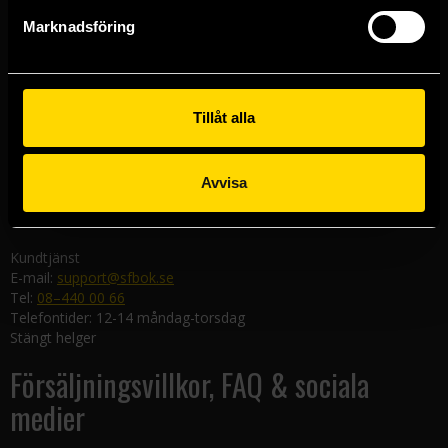
Göteborgsbutiken
Marknadsföring
Kungsgatan 19
411 19 Göteborg
Malmöbutiken
Södra Förstadsgatan 26
Tillåt alla
211 43 Malmö
Linköpingsbutiken
Avvisa
Nygatan 20
582 19 Linköping
Kundtjänst
E-mail:
support@sfbok.se
Tel:
08–440 00 66
Telefontider: 12-14 måndag-torsdag
Stängt helger
Försäljningsvillkor, FAQ & sociala
medier