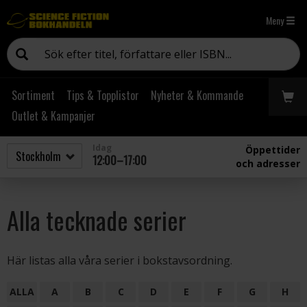
Meny
Sortiment
Tips & Topplistor
Nyheter & Kommande
Outlet & Kampanjer
Idag
Öppettider
12:00–17:00
och adresser
Alla tecknade serier
Här listas alla våra serier i bokstavsordning.
ALLA
A
B
C
D
E
F
G
H