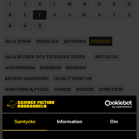
I
J
K
L
M
N
O
P
Q
R
S
T
U
V
W
X
Y
Z
Å
Ä
Ö
ALLA SPRÅK
ENGELSKA
JAPANSKA
SVENSKA
ALLA BÖCKER OCH TECKNADE SERIER
ANTOLOGI
AUDIODRAMA
BARNBOK
BIOGRAFI
BÖCKER: BAKGRUND
FACKLITTERATUR
HANTVERK & PYSSEL
HUMOR
KOKBOK
KONSTBOK
KORTROMAN
LÄROBOK
MAGASIN
NOVELL
NOVELLMAGASIN
NOVELLSAMLING
POESI
ROMAN
Samtycke
Information
Om
SAMLINGSVOLYM
TECKNA & MÅLA
TECKNAD SERIE