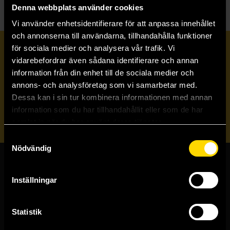
Denna webbplats använder cookies
Vi använder enhetsidentifierare för att anpassa innehållet
och annonserna till användarna, tillhandahålla funktioner
för sociala medier och analysera vår trafik. Vi
Prenumerera på vårt nyhetsbrev
vidarebefordrar även sådana identifierare och annan
information från din enhet till de sociala medier och
annons- och analysföretag som vi samarbetar med.
Veckobrevet
Dessa kan i sin tur kombinera informationen med annan
information som du har tillhandahållit eller som de har
Skicka
samlat in när du har använt deras tjänster.
Samtyckesval
Nödvändig
Butiker & kundtjänst
Inställningar
Stockholmsbutiken
Västerlånggatan 48
Statistik
111 29 Stockholm