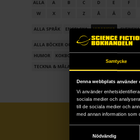
ALLA
A
B
C
D
E
F
W
X
Y
Z
Å
Ä
Ö
ALLA SPRÅK
ENGELSKA
JAPANSKA
SVENSKA
ALLA BÖCKER OCH TECKNADE SERIER
ANTOL
HUMOR
KOKBOK
KONSTBOK
KORTROMAN
Samtycke
TECKNA & MÅLA
TECKNAD SERIE
Denna webbplats använder 
Vi använder enhetsidentifierar
sociala medier och analysera 
till de sociala medier och a
med annan information som du 
Samtyckesval
Nödvändig