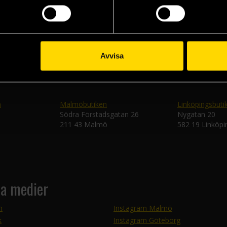
Skic
Avvisa
n
Malmöbutiken
Linköpingsbuti
Södra Förstadsgatan 26
Nygatan 20
211 43 Malmö
582 19 Linköpi
la medier
m
Instagram Malmö
k
Instagram Göteborg