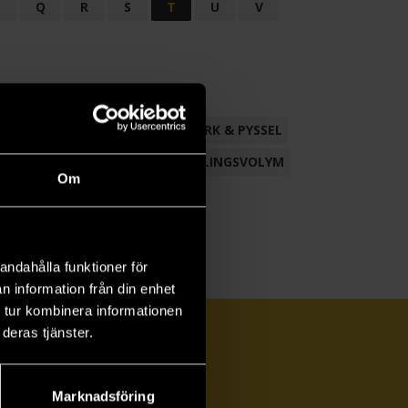
P
Q
R
S
T
U
V
ND
FACKLITTERATUR
HANTVERK & PYSSEL
AMLING
POESI
ROMAN
SAMLINGSVOLYM
Om
andahålla funktioner för
n information från din enhet
 tur kombinera informationen
deras tjänster.
Marknadsföring