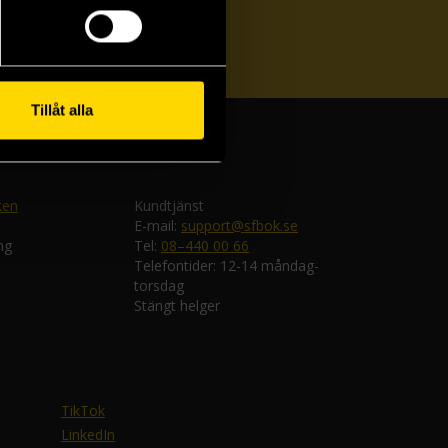
ka
Tillåt alla
ken
Kundtjänst
E-mail:
support@sfbok.se
ng
Tel:
08–440 00 66
Telefontider: 12-14 måndag-
torsdag
Stängt helger
TikTok
LinkedIn