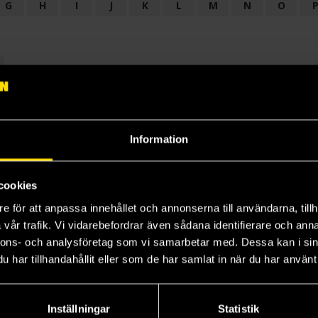
G
H
I
J
K
L
M
N
O
OGI
AUDIODRAMA
BARNBOK
BIOGRAFI
BÖCKER: BAKGRU
LÄROBOK
MAGASIN
NOVELL
NOVELLMAGASIN
NOVELLS
Information
cookies
e för att anpassa innehållet och annonserna till användarna, tillh
vår trafik. Vi vidarebefordrar även sådana identifierare och anna
nnons- och analysföretag som vi samarbetar med. Dessa kan i sin
har tillhandahållit eller som de har samlat in när du har använt 
Prenumerera på vårt nyhetsbrev
Veckobrevet
Inställningar
Statistik